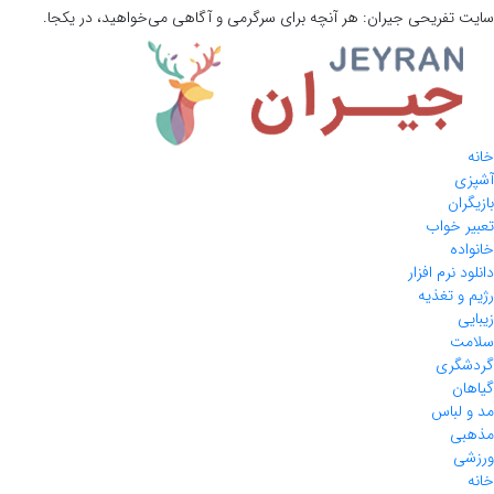
سایت تفریحی
جیران:
هر آنچه برای سرگرمی و آگاهی می‌خواهید، در یکجا.
خانه
آشپزی
بازیگران
تعبیر خواب
خانواده
دانلود نرم افزار
رژیم و تغذیه
زیبایی
سلامت
گردشگری
گیاهان
مد و لباس
مذهبی
ورزشی
خانه