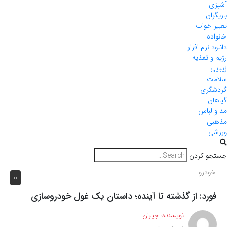
آشپزی
بازیگران
تعبیر خواب
خانواده
دانلود نرم افزار
رژیم و تغذیه
زیبایی
سلامت
گردشگری
گیاهان
مد و لباس
مذهبی
ورزشی
جستجو کردن
خودرو
0
فورد: از گذشته تا آینده؛ داستان یک غول خودروسازی
نویسنده:
جیران