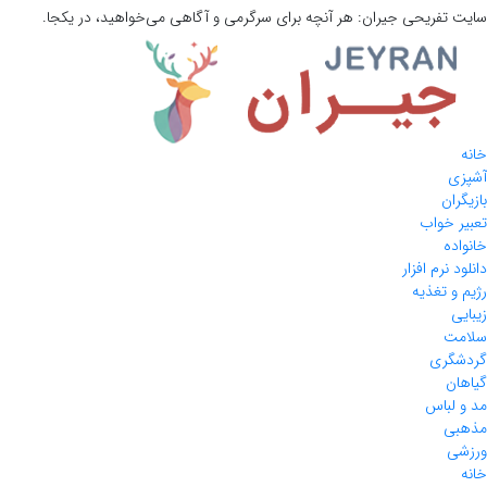
سایت تفریحی
جیران:
هر آنچه برای سرگرمی و آگاهی می‌خواهید، در یکجا.
خانه
آشپزی
بازیگران
تعبیر خواب
خانواده
دانلود نرم افزار
رژیم و تغذیه
زیبایی
سلامت
گردشگری
گیاهان
مد و لباس
مذهبی
ورزشی
خانه