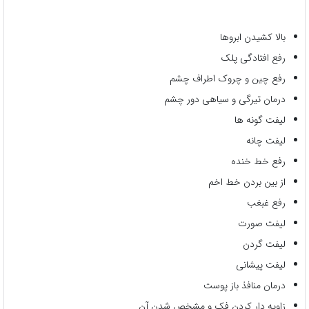
بالا کشیدن ابروها
رفع افتادگی پلک
رفع چین و چروک اطراف چشم
درمان تیرگی و سیاهی دور چشم
لیفت گونه ها
لیفت چانه
رفع خط خنده
از بین بردن خط اخم
رفع غبغب
لیفت صورت
لیفت گردن
لیفت پیشانی
درمان منافذ باز پوست
زاویه دار کردن فک
و مشخص شدن آن