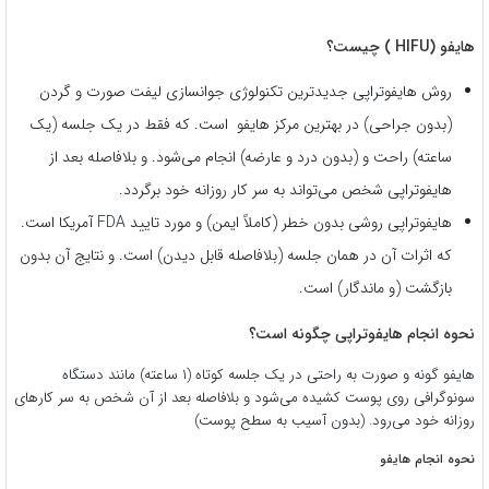
هایفو (HIFU ) چیست؟
روش هایفوتراپی جدیدترین تکنولوژی جوانسازی لیفت صورت و گردن
(بدون جراحی) در بهترین مرکز هایفو است. که فقط در یک جلسه (یک
ساعته) راحت و (بدون درد و عارضه) انجام می‌شود. و بلافاصله بعد از
هایفوتراپی شخص می‌تواند به سر کار روزانه خود برگردد.
هایفوتراپی روشی بدون خطر (کاملاً ایمن) و مورد تایید FDA آمریکا است.
که اثرات آن در همان جلسه (بلافاصله قابل دیدن) است. و نتایج آن بدون
بازگشت (و ماندگار) است.
نحوه انجام هایفوتراپی چگونه است؟
هایفو گونه
و صورت به راحتی در یک جلسه کوتاه (۱ ساعته) مانند دستگاه
سونوگرافی روی پوست کشیده می‌شود و بلافاصله بعد از آن شخص به سر کارهای
روزانه خود می‌رود. (بدون آسیب به سطح پوست)
نحوه انجام هایفو