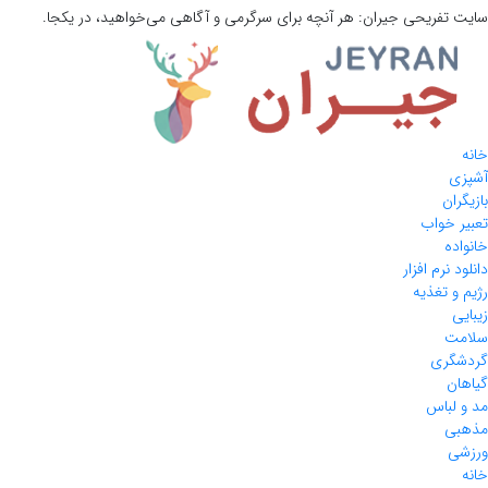
سایت تفریحی
جیران:
هر آنچه برای سرگرمی و آگاهی می‌خواهید، در یکجا.
خانه
آشپزی
بازیگران
تعبیر خواب
خانواده
دانلود نرم افزار
رژیم و تغذیه
زیبایی
سلامت
گردشگری
گیاهان
مد و لباس
مذهبی
ورزشی
خانه