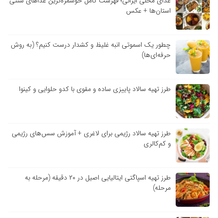
غذای محلی ایرانی؛ فهرست کامل خوشمزه‌ترین غذاهای سنتی
استان‌ها + عکس
چطور یک اسموتی انبه غلیظ و کشدار درست کنیم؟ (به روش
حرفه‌ای‌ها)
طرز تهیه سالاد پاییزی ساده و مقوی با کدو حلوایی و کینوا
طرز تهیه سالاد رژیمی برای لاغری + آموزش سس‌های رژیمی
و کم‌کالری
طرز تهیه اسپاگتی ایتالیایی اصیل در ۲۰ دقیقه (مرحله به
مرحله)