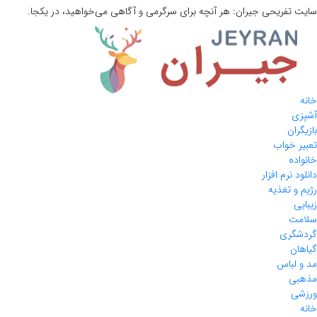
سایت تفریحی
جیران:
هر آنچه برای سرگرمی و آگاهی می‌خواهید، در یکجا.
خانه
آشپزی
بازیگران
تعبیر خواب
خانواده
دانلود نرم افزار
رژیم و تغذیه
زیبایی
سلامت
گردشگری
گیاهان
مد و لباس
مذهبی
ورزشی
خانه