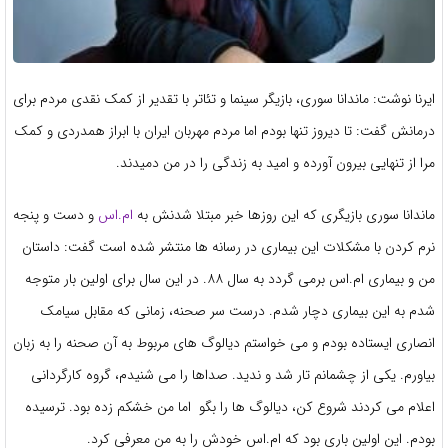
ایرنا نوشت: ماندانا سوری، بازیگر سینما و تئاتر با تقدیر از کمک نقدی مردم برای
درمانش گفت: تا دیروز تنها بودم اما مردم مهربان ایران با ابراز همدردی و کمک
مرا از تنهایی بیرون آورده و امید به زندگی را در من دمیدند.
ماندانا سوری بازیگری که این روزها خبر مبتلا شدنش به
ام.اس
و دست و پنجه
نرم کردن با مشکلات این بیماری در رسانه ها منتشر شده است گفت: داستان
من و بیماری ام.اس برمی گردد به سال ۸۸. در این سال برای اولین بار متوجه
شدم به این بیماری دچار شدم. درست سر صحنه، زمانی که مقابل سیامک
انصاری ایستاده بودم و می خواستم دیالوگ های مربوط به آن صحنه را به زبان
بیاورم. یکی از چشمانم تار شد و ندید. صداها را می شنیدم، گروه کارگردانی
اعلام می کردند شروع کن، دیالوگ ها را بگو اما من خشکم زده بود. ترسیده
بودم. این اولین باری بود که ام.اس خودش را به من معرفی کرد.