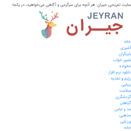
سایت تفریحی
جیران:
هر آنچه برای سرگرمی و آگاهی می‌خواهید، در یکجا.
خانه
آشپزی
بازیگران
تعبیر خواب
خانواده
دانلود نرم افزار
رژیم و تغذیه
زیبایی
سلامت
گردشگری
گیاهان
مد و لباس
مذهبی
ورزشی
خانه