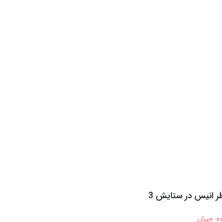
ر انیس در ستایش 3
ه:
جیران