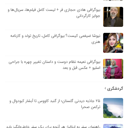
بیوگرافی هادی حجازی فر + لیست کامل فیلم‌ها، سریال‌ها و
جوایز کارگردانی
نیوشا ضیغمی کیست؟ بیوگرافی کامل، تاریخ تولد و کارنامه
هنری
بیوگرافی نعیمه نظام دوست و داستان تغییر چهره با جراحی
اسلیو + عکس قبل و بعد
گردشگری
۲۵ جاذبه دیدنی گلستان؛ از گنبد کاووس تا آبشار کبودوال و
ترکمن صحرا
راهنمای سفر به ایتالیا: هر آنچه برای یک سفر خاطره‌انگیز باید