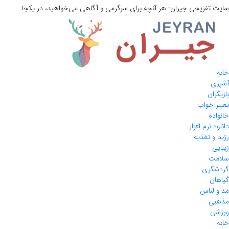
سایت تفریحی
جیران:
هر آنچه برای سرگرمی و آگاهی می‌خواهید، در یکجا.
خانه
آشپزی
بازیگران
تعبیر خواب
خانواده
دانلود نرم افزار
رژیم و تغذیه
زیبایی
سلامت
گردشگری
گیاهان
مد و لباس
مذهبی
ورزشی
خانه