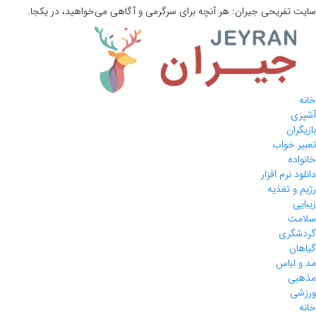
سایت تفریحی
جیران:
هر آنچه برای سرگرمی و آگاهی می‌خواهید، در یکجا.
خانه
آشپزی
بازیگران
تعبیر خواب
خانواده
دانلود نرم افزار
رژیم و تغذیه
زیبایی
سلامت
گردشگری
گیاهان
مد و لباس
مذهبی
ورزشی
خانه