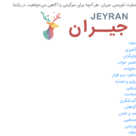
سایت تفریحی
جیران:
هر آنچه برای سرگرمی و آگاهی می‌خواهید، در یکجا.
خانه
آشپزی
بازیگران
تعبیر خواب
خانواده
دانلود نرم افزار
رژیم و تغذیه
زیبایی
سلامت
گردشگری
گیاهان
مد و لباس
مذهبی
ورزشی
خانه