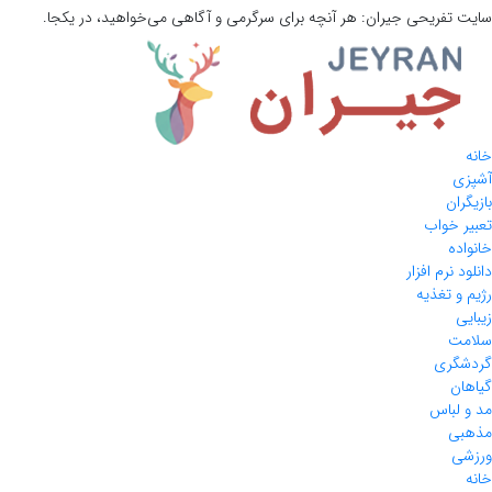
سایت تفریحی
جیران:
هر آنچه برای سرگرمی و آگاهی می‌خواهید، در یکجا.
خانه
آشپزی
بازیگران
تعبیر خواب
خانواده
دانلود نرم افزار
رژیم و تغذیه
زیبایی
سلامت
گردشگری
گیاهان
مد و لباس
مذهبی
ورزشی
خانه