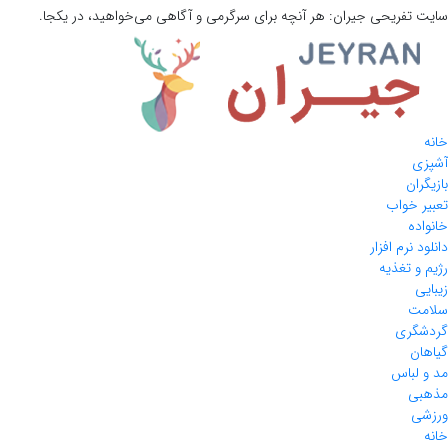
سایت تفریحی
جیران:
هر آنچه برای سرگرمی و آگاهی می‌خواهید، در یکجا.
خانه
آشپزی
بازیگران
تعبیر خواب
خانواده
دانلود نرم افزار
رژیم و تغذیه
زیبایی
سلامت
گردشگری
گیاهان
مد و لباس
مذهبی
ورزشی
خانه