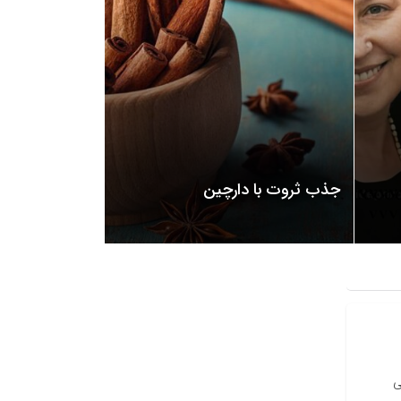
جذب ثروت با دارچین
ى