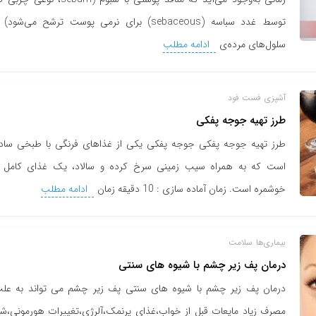
توسط غدد سباسه (sebaceous) برای نرمی پوست ترشح می‌شود)
سلول‌های مرده‌ی
ادامه مطلب
آشپزی
فست فود
طرز تهیه جوجه پفکی
طرز تهیه جوجه پفکی جوجه پفکی یکی از غذاهای فرنگی با طبخی ساد
است که به همراه سیب زمینی سرخ کرده و سالاد، یک غذای کامل 
خوشمره است. زمان آماده سازی : 10 دقیقه زمان
ادامه مطلب
بیماری‌ها
سلامت
درمان پف زیر چشم با شیوه های سنتی
درمان پف زیر چشم با شیوه های سنتی پف زیر چشم می تواند به عل
مصرف زیاد مایعات قبل از خواب،غذای پرنمک،آلرژی،تغییرات هورمونی،ش