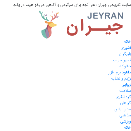
سایت تفریحی
جیران:
هر آنچه برای سرگرمی و آگاهی می‌خواهید، در یکجا.
خانه
آشپزی
بازیگران
تعبیر خواب
خانواده
دانلود نرم افزار
رژیم و تغذیه
زیبایی
سلامت
گردشگری
گیاهان
مد و لباس
مذهبی
ورزشی
خانه