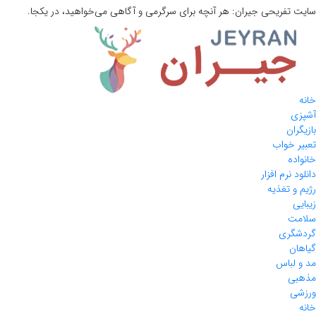
سایت تفریحی
جیران:
هر آنچه برای سرگرمی و آگاهی می‌خواهید، در یکجا.
خانه
آشپزی
بازیگران
تعبیر خواب
خانواده
دانلود نرم افزار
رژیم و تغذیه
زیبایی
سلامت
گردشگری
گیاهان
مد و لباس
مذهبی
ورزشی
خانه