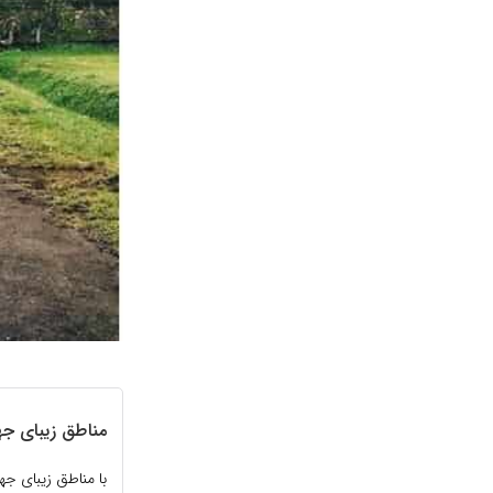
مناطق زیبای جها
با مناطق زیبای جهان 1 از بخش گردشگری سایت تفریحی جیران هم