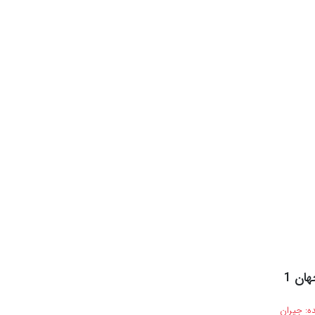
ان 1
ه:
جیران