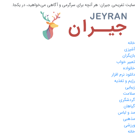
سایت تفریحی
جیران:
هر آنچه برای سرگرمی و آگاهی می‌خواهید، در یکجا.
خانه
آشپزی
بازیگران
تعبیر خواب
خانواده
دانلود نرم افزار
رژیم و تغذیه
زیبایی
سلامت
گردشگری
گیاهان
مد و لباس
مذهبی
ورزشی
خانه