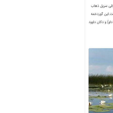
یخی است که در ۳ کیلومتری جنوب شرقی سرپل ذهاب
قع شده است.این گوردخمه
او) و دکان داوود