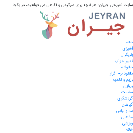
سایت تفریحی
جیران:
هر آنچه برای سرگرمی و آگاهی می‌خواهید، در یکجا.
خانه
آشپزی
بازیگران
تعبیر خواب
خانواده
دانلود نرم افزار
رژیم و تغذیه
زیبایی
سلامت
گردشگری
گیاهان
مد و لباس
مذهبی
ورزشی
خانه