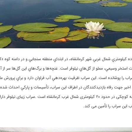
ه كيلومتري شمال غربي شهر كرمانشاه، در ابتداي منطقه سنجابي و در دامنه كوه «كما
استخر وسيعي، مملو از گل‌هاي نيلوفر است. غنچه‌ها و برگ‌هاي اين گل‌ها سر از آب
ب را پوشانده است. اين سراب ظرفيت بهره‌دهي آب فراوان دارد و براي پرورش م
اخير جهت رفاه بازديدكنندگان در اطراف اين سراب، تأسيسات و پاركي احداث شده
سراب نیلوفر دریاچه کوچکی در حدود ۲۰ کیلومتری شمال غرب کرمانشاه است .سراب زیبای نیل
این سراب را تأمین می کند.