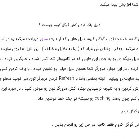
شما افزایش پیدا میکند .
دلیل پاک کردن کش گوگل کروم چیست ؟
کردم خدمت تون، گوگل کروم فایل هایی که از طرف
سرور
دریافت میکنه رو در قسم
ه میکنه . بعضی وقتا پیش میاد که ( بنا به دلایل مختلف ) این فایل ها روی سای
یل دیگه ای رو به جای اون فایلی که در کامپیوتر شما کش شده ، جایگزین کرده . برا
رده . در این موارد مرورگر شما همون فایل قبلی رو نشون میده . با پاک کردن کش
تونید محتوای جدید سایت رو ببینید . البته بعضی وقتا با Refresh کردن مرورگر 
یفرش کردین و به نتیجه نرسیدین بهتره کش مرورگر تون رو عوض کنید . در مورد این
رو نمیشه تو چند خط توضیح داد .
گوگل کروم
 گوگل کروم فقط کافیه مراحل زیر رو انجام بدین .