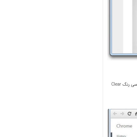
■ حالا یه تب جدید باز شده با عنوان History . در قسمت بالا و سمت چپ این صفحه روی دکمه طوسی رنگ Clear