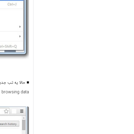
browsing data کلیک کنید ( به معنی پاک کردن اطلاعات وبگردی ) .