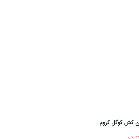
ن کش گوگل کروم
ه:
جیران