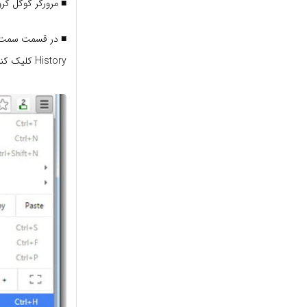
■ مرورگر گوگل کروم
■ در قسمت سمت را
History کلیک کنید . البته برای باز کردن صفحه History گوگل کروم می تونید کلید های ترکیبی Ctrl + H رو بزنید .