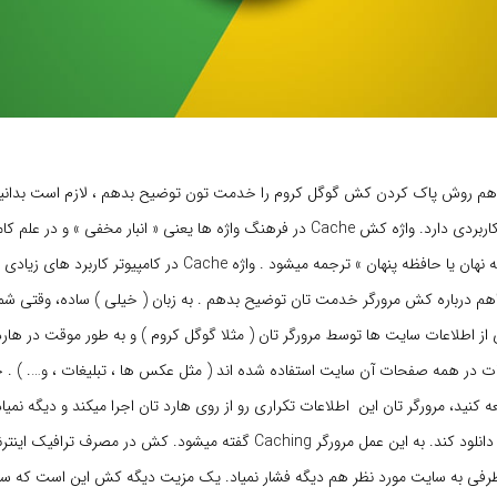
واهم روش پاک کردن کش گوگل کروم را خدمت تون توضیح بدهم ، لازم است بدانی
مرورگر چیه و چه کاربردی دارد. واژه کش Cache در فرهنگ واژه ها یعنی « انبار مخفی » و در عل
الکترونیک « حافظه نهان یا حافظه پنهان » ترجمه میشود . واژه Cache در کامپیو
هم درباره کش مرورگر خدمت تان توضیح بدهم . به زبان ( خیلی ) ساده، وقتی شما
ز اطلاعات سایت ها توسط مرورگر تان ( مثلا گوگل کروم ) و به طور موقت در هارد
ات در همه صفحات آن سایت استفاده شده اند ( مثل عکس ها ، تبلیغات ، و…. ) . ح
کنید، مرورگر تان این اطلاعات تکراری رو از روی هارد تان اجرا میکند و دیگه نمیاد 
از سایت مورد نظر دانلود کند. به این عمل مرورگر Caching گفته میشود. کش در مصرف
طرفی به سایت مورد نظر هم دیگه فشار نمیاد. یک مزیت دیگه کش این است که 