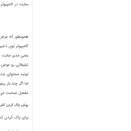
سایت در کامپیوتر 
همونطور که عرض 
کامپیوتر تون ذخیر
یعنی مدیر سایت فا
تبلیغاتی رو عوض ک
اما اگر چند بار ر
مفصل صحبت می کنم چون بحث caching 
روش پاک کردن کش 
برای پاک کردن کش