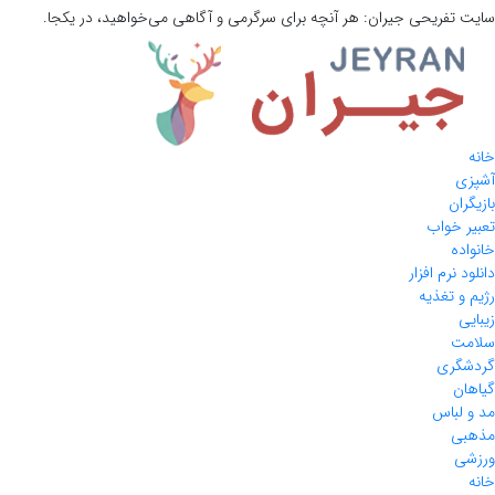
سایت تفریحی
جیران:
هر آنچه برای سرگرمی و آگاهی می‌خواهید، در یکجا.
خانه
آشپزی
بازیگران
تعبیر خواب
خانواده
دانلود نرم افزار
رژیم و تغذیه
زیبایی
سلامت
گردشگری
گیاهان
مد و لباس
مذهبی
ورزشی
خانه