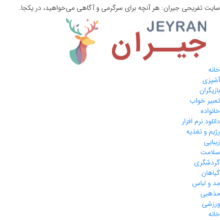
سایت تفریحی
جیران:
هر آنچه برای سرگرمی و آگاهی می‌خواهید، در یکجا.
خانه
آشپزی
بازیگران
تعبیر خواب
خانواده
دانلود نرم افزار
رژیم و تغذیه
زیبایی
سلامت
گردشگری
گیاهان
مد و لباس
مذهبی
ورزشی
خانه