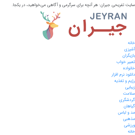
سایت تفریحی
جیران:
هر آنچه برای سرگرمی و آگاهی می‌خواهید، در یکجا.
خانه
آشپزی
بازیگران
تعبیر خواب
خانواده
دانلود نرم افزار
رژیم و تغذیه
زیبایی
سلامت
گردشگری
گیاهان
مد و لباس
مذهبی
ورزشی
خانه