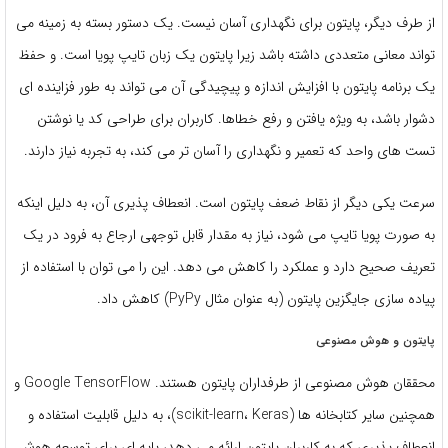
از طرف دیگر، پایتون برای نگهداری آسان نیست. یک دستور بسته به زمینه می
تواند معانی متعددی داشته باشد زیرا پایتون یک زبان تایپ پویا است. و حفظ
یک برنامه پایتون با افزایش اندازه و پیچیدگی آن می تواند به طور فزاینده ای
دشوار باشد، به ویژه یافتن و رفع خطاها. کاربران برای طراحی کد یا نوشتن
تست های واحد که تعمیر و نگهداری را آسان تر می کند، به تجربه نیاز دارند.
سرعت یکی دیگر از نقاط ضعف پایتون است. انعطاف پذیری آن، به دلیل اینکه
به صورت پویا تایپ می شود، نیاز به مقدار قابل توجهی ارجاع به فرود در یک
تعریف صحیح دارد و عملکرد را کاهش می دهد. این را می توان با استفاده از
پیاده سازی جایگزین پایتون (به عنوان مثال PyPy) کاهش داد.
پایتون و هوش مصنوعی
محققان هوش مصنوعی از طرفداران پایتون هستند. Google TensorFlow و
همچنین سایر کتابخانه ها (scikit-learn، Keras)، به دلیل قابلیت استفاده و
انعطاف پذیری که به کاربران پایتون ارائه می دهد، پایه ای برای توسعه هوش