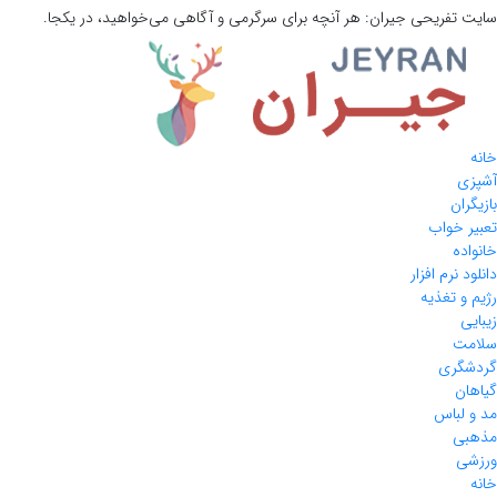
سایت تفریحی
جیران:
هر آنچه برای سرگرمی و آگاهی می‌خواهید، در یکجا.
خانه
آشپزی
بازیگران
تعبیر خواب
خانواده
دانلود نرم افزار
رژیم و تغذیه
زیبایی
سلامت
گردشگری
گیاهان
مد و لباس
مذهبی
ورزشی
خانه