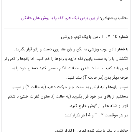
مطلب پیشنهادی:
از بین بردن ترک های کف پا با روش های خانگی
شماره 10: T ، Y ، من با یک توپ ورزشی
با فشار دادن توپ ورزشی به لگن و ران ها، روی دست و زانو قرار بگیرید.
انگشتان پا را به سمت پایین نگه دارید و زانوها را خم کنید، اما زانوها را کمی از
زمین بلند کنید. با سفت شدن عضلات شکم ، سعی کنید دستان خود را به
طرف دیگر بدن (در حالت T) بلند کنید.
سپس بازوها را به آرامی به سمت جلو حرکت دهید (به حالت Y) و سپس
مستقیم از بالای سر خود قرار بگیرید (به حالت I). ستون فقرات خنثی با شکم
قوی و شانه ها را از گوش خارج کنید.
در هر موقعیت T ، Y و I 4 بار تکرار کنید.
چالش:
با یک پا بلند شده تمرین را تکرار کنید.