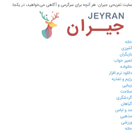
سایت تفریحی
جیران:
هر آنچه برای سرگرمی و آگاهی می‌خواهید، در یکجا.
خانه
آشپزی
بازیگران
تعبیر خواب
خانواده
دانلود نرم افزار
رژیم و تغذیه
زیبایی
سلامت
گردشگری
گیاهان
مد و لباس
مذهبی
ورزشی
خانه