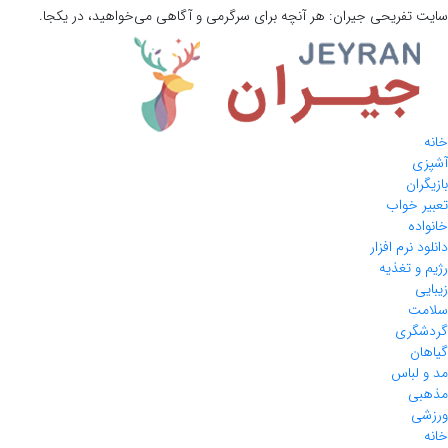
سایت تفریحی
جیران:
هر آنچه برای سرگرمی و آگاهی می‌خواهید، در یکجا.
خانه
آشپزی
بازیگران
تعبیر خواب
خانواده
دانلود نرم افزار
رژیم و تغذیه
زیبایی
سلامت
گردشگری
گیاهان
مد و لباس
مذهبی
ورزشی
خانه