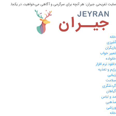
سایت تفریحی
جیران:
هر آنچه برای سرگرمی و آگاهی می‌خواهید، در یکجا.
خانه
آشپزی
بازیگران
تعبیر خواب
خانواده
دانلود نرم افزار
رژیم و تغذیه
زیبایی
سلامت
گردشگری
گیاهان
مد و لباس
مذهبی
ورزشی
خانه