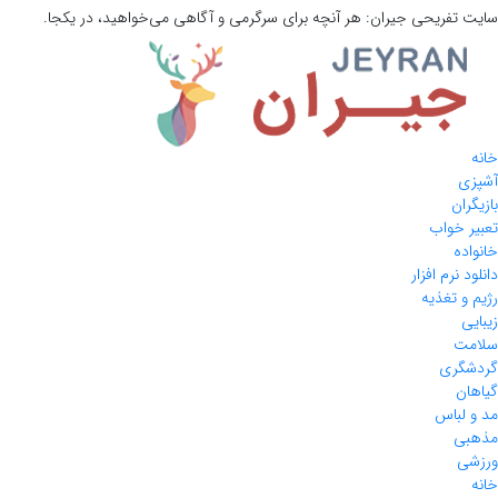
سایت تفریحی
جیران:
هر آنچه برای سرگرمی و آگاهی می‌خواهید، در یکجا.
خانه
آشپزی
بازیگران
تعبیر خواب
خانواده
دانلود نرم افزار
رژیم و تغذیه
زیبایی
سلامت
گردشگری
گیاهان
مد و لباس
مذهبی
ورزشی
خانه