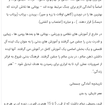
اساساً با آمادگی لازم برای جنگ مرتبط بوده اند – یونانی ها تلاش کردند که
بهترین ها را در دویدن (گاهی اوقات با زره و سپر) ، پریدن ، پرتاب (پرتاب یا
دیسک) قرار دهند. ) ، و مبارزه (اعتصاب و کشتی).
در خارج از آموزش های نظامی و ورزشی ، یونانی ها و بعدها رومی ها ، زیبایی
و قدرت بدن را جشن می گرفتند و آموزش های بدنی را به عنوان یک ایده آل
فلسفی و یک بخش اساسی یک آموزش کامل در آغوش می گرفتند. آنها ایده
داشتن ذهن سالم ، در بدن سالم را جشن گرفتند. فرهنگ بدنی شروع به فراتر
از ضروریات عملی کرد تا به ابزاری برای رسیدن به هدف تبدیل شود – “هنر
زندگی”.
تاریخچه آمادگی جسمانی
عصر تاریکی: رد بدن
قرون وسطی دوام داشت که از قرن 5 تا 15 هجری قمری ، دوره ای پر هرج و