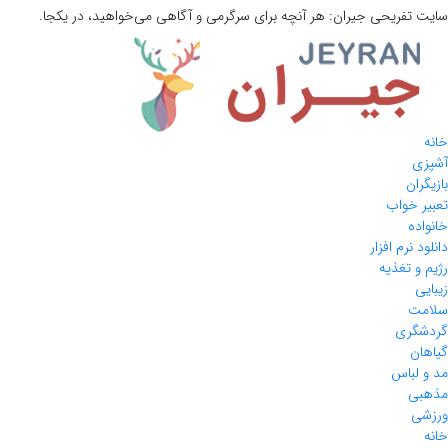
سایت تفریحی
جیران:
هر آنچه برای سرگرمی و آگاهی می‌خواهید، در یکجا.
خانه
آشپزی
بازیگران
تعبیر خواب
خانواده
دانلود نرم افزار
رژیم و تغذیه
زیبایی
سلامت
گردشگری
گیاهان
مد و لباس
مذهبی
ورزشی
خانه