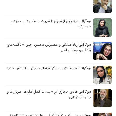
بیوگرافی لیلا زارع از شروع تا شهرت + عکس‌های جدید و
همسرش
بیوگرافی ژیلا صادقی و همسرش محسن رجبی + ناگفته‌های
زندگی و حواشی اخیر
بیوگرافی هانیه غلامی بازیگر سینما و تلویزیون + عکس جدید
بیوگرافی هادی حجازی فر + لیست کامل فیلم‌ها، سریال‌ها و
جوایز کارگردانی
نیوشا ضیغمی کیست؟ بیوگرافی کامل، تاریخ تولد و کارنامه