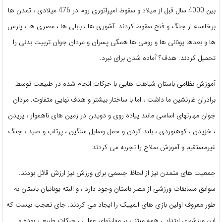
بین 4000 سال قبل از میلاد و سقوط امپراتوری روم در 476 میلادی ، تمدن ها
برخاسته از جنگ و فتح سقوط کردند. آشوری ها ، بابلی ها ، مصری ها ، پارس
ها و بعدها یونانی ها و رومی ها همگی پسران و مردان جوان تربیت بدنی را
تحمیل کردند. هدف؟ آماده شدن برای نبرد.
آموزش نظامی باستان شباهت هایی با حرکات انجام شده در طبیعت توسط
برادران غارنشین ما داشت ، اما با ساختار بیشتر و هدف نهایی متفاوت. مردان
جوان مهارتهای اساسی مانند پیاده روی و دویدن در زمین های ناهموار ، پریدن
، خزیدن ، کوهنوردی ، بلند کردن و حمل وسایل سنگین ، پرتاب و صید ، جنگ
غیرمستقیم و آموزش سلاح را تجربه می کردند
جمعیت های متمدن نیز از لحاظ جسمی برای ورزش نیز ارزش قائل بودند.
سوابق مسابقات ورزشی از مصر باستان وجود دارد ، و البته یونانیان باستان به
طور معروف اولین بازی های المپیک را ایجاد می کردند. جای تعجب نیست که
این ورزشهای ابتدایی همه مبتنی بر مهارتهای عملی ، حرکات طبیعی بوده و