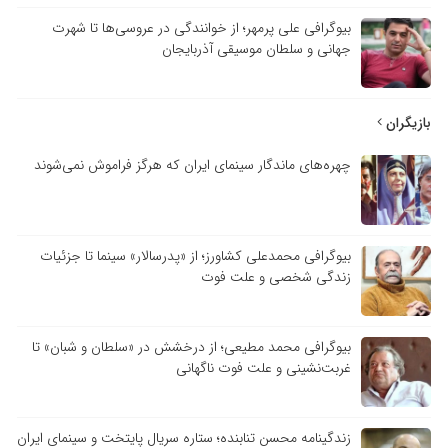
بیوگرافی علی پرمهر؛ از خوانندگی در عروسی‌ها تا شهرت
جهانی و سلطان موسیقی آذربایجان
بازیگران
چهره‌های ماندگار سینمای ایران که هرگز فراموش نمی‌شوند
بیوگرافی محمدعلی کشاورز؛ از «پدرسالار» سینما تا جزئیات
زندگی شخصی و علت فوت
بیوگرافی محمد مطیعی؛ از درخشش در «سلطان و شبان» تا
غربت‌نشینی و علت فوت ناگهانی
زندگینامه محسن تنابنده؛ ستاره سریال پایتخت و سینمای ایران