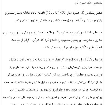
رنسانس: یک شروع تازه
عصر رنسانس (از حدود سال 1400 تا 1600) باعث ایجاد علاقه بسیار بیشتر و
بازتری در بدن ، آناتومی ، زیست شناسی ، سلامتی و تربیت بدنی شد.
در سال 1420 ، ویتورینو دا فلتر ، یک اومانیست ایتالیایی و یکی از اولین مربیان
مدرن ، مدرسه ای بسیار محبوب را افتتاح کرد که در آن ، فراتر از مباحث
اومانیستی ، تأکید ویژه ای بر تربیت بدنی شد.
در سال 1553 ، ال Libro del Ejercicio Corporal y Sus Provechos ،
توسط اسپانیایی کریستوبال مندز ، اولین کتابی بود که به طور انحصاری به
ورزش بدنی و فواید آن پرداخت. در این کتاب ، تمرین ها ، بازی ها و ورزش
ها از دیدگاه پزشکی طبقه بندی ، تجزیه و تحلیل شده و شرح داده شده است
، و توصیه هایی در مورد نحوه جلوگیری و بهبودی از صدمات ناشی از این
پیگیری های بدنی ارائه می شود. چندین فصل حتی توصیه های خاصی درباره
تمرینات و بازی های خاص برای زنان ، کودکان و سالمندان ارائه می دهند.