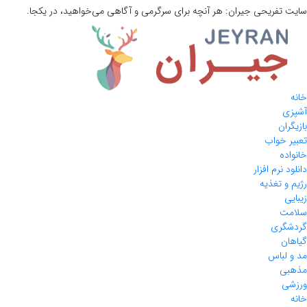
سایت تفریحی
جیران:
هر آنچه برای سرگرمی و آگاهی می‌خواهید، در یکجا.
خانه
آشپزی
بازیگران
تعبیر خواب
خانواده
دانلود نرم افزار
رژیم و تغذیه
زیبایی
سلامت
گردشگری
گیاهان
مد و لباس
مذهبی
ورزشی
خانه