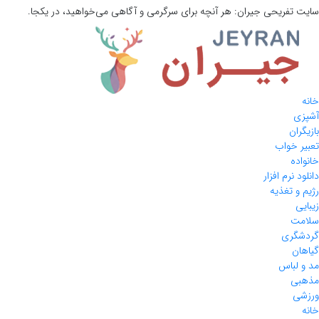
سایت تفریحی
جیران:
هر آنچه برای سرگرمی و آگاهی می‌خواهید، در یکجا.
خانه
آشپزی
بازیگران
تعبیر خواب
خانواده
دانلود نرم افزار
رژیم و تغذیه
زیبایی
سلامت
گردشگری
گیاهان
مد و لباس
مذهبی
ورزشی
خانه