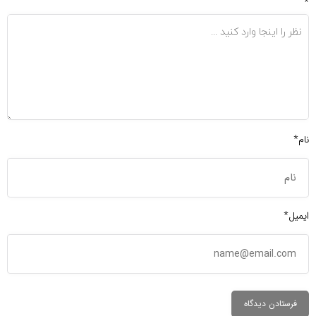
*
نام*
ایمیل*