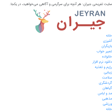
سایت تفریحی
جیران:
هر آنچه برای سرگرمی و آگاهی می‌خواهید، در یکجا.
خانه
آشپزی
بازیگران
تعبیر خواب
خانواده
دانلود نرم افزار
رژیم و تغذیه
زیبایی
سلامت
گردشگری
گیاهان
مد و لباس
مذهبی
ورزشی
خانه