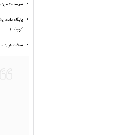
سیستم‌عامل:
ویند
پایگاه داده:
کوچک).
سخت‌افزار:
حداقل ۲ هسته CPU و ۲