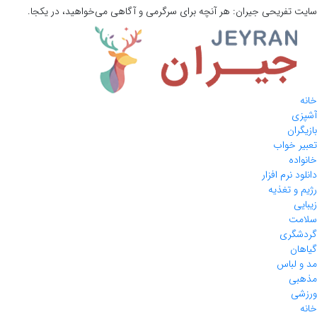
سایت تفریحی
جیران:
هر آنچه برای سرگرمی و آگاهی می‌خواهید، در یکجا.
خانه
آشپزی
بازیگران
تعبیر خواب
خانواده
دانلود نرم افزار
رژیم و تغذیه
زیبایی
سلامت
گردشگری
گیاهان
مد و لباس
مذهبی
ورزشی
خانه