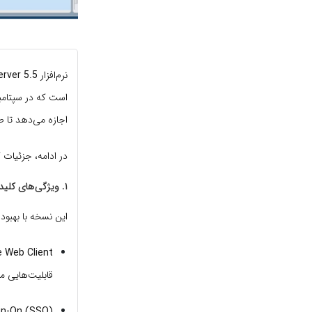
نرم‌افزار
rver 5.5
اجازه می‌دهد تا صدها هاست ESXi و هزاران ماشین مجا
در ادامه، جزئیات 
۱. ویژگی‌های کلیدی و قابلیت‌های جدید در نسخه ۵.۵
این نسخه با بهبودهای
vSphere Web Client 
قابلیت‌هایی مثل Drag and Drop و فیلترهای پیشرفته را به
gn-On (SSO):