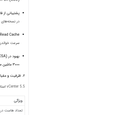
پشتیبانی از فایل‌
در نسخه‌های قبلی به ۲ تراب
 Read Cache:
سرعت خواندن 
بهبود در vCenter Server Appliance (vCSA):
۳۰۰۰ ماشین مجازی
۲. ظرفیت و مقیاس‌پذیری (Scalability)
vCenter 5.5 استانداردهای بالایی را برای زمان خود تعریف کرد:
ویژگی
تعداد هاست در 