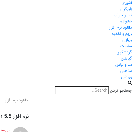
آشپزی
بازیگران
تعبیر خواب
خانواده
دانلود نرم افزار
رژیم و تغذیه
زیبایی
سلامت
گردشگری
گیاهان
مد و لباس
مذهبی
ورزشی
جستجو کردن
دانلود نرم افزار
نرم افزار VMware vCenter Server 5.5
نویسند