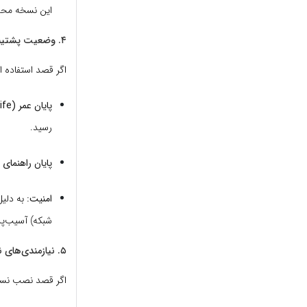
این نسخه محدود به ۱ عدد
۴. وضعیت پشتیبانی و امنیت (بسیار مهم)
اگر قصد استفاده از
پایان عمر (End of Life):
رسید.
پایان راهنمای 
امنیت:
به دلیل
شبکه) آسیب‌پذ
۵. نیازمندی‌های نصب (Windows Based)
اگر قصد نصب نسخه 