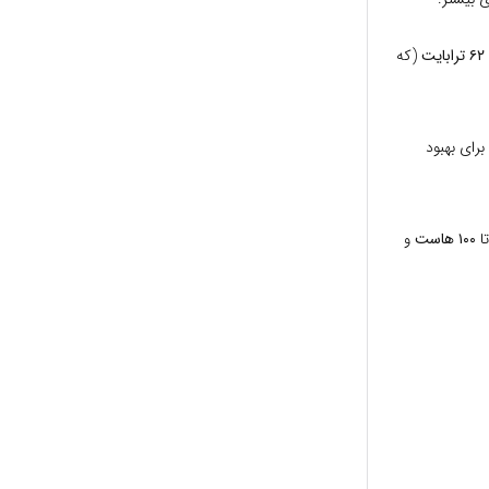
۶۲ ترابایت
(که
ت SSD به عنوان کش برای بهبود
۱۰۰ هاست
و