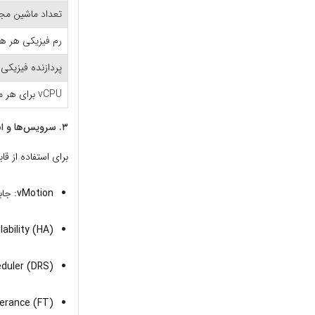
تعداد ماشین مجا
رم فیزیکی هر 
پردازنده فیزیک
vCPU برای هر ماشین مجازی
۳. سرویس‌ها و ابزارهای حیاتی
برای استفاده از قابلیت‌های پ
vMotion:
جابج
lability (HA):
duler (DRS):
erance (FT):