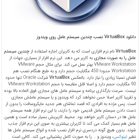
دانلود VirtualBox نصب چندین سیستم عامل روی ویندوز
VirtualBox
نام نرم افزاری است که به کاربران اجازه استفاده از
چندین سیستم
عامل را به صورت مجازی
به کاربر می دهد. این نرم افزار از بسیاری جهات از
VMware Workstation بهتر عمل می کند. برای مثال حجم VMware
Workstation حدودا 450 مگابایت حجم دارد و به طبع هنگام نصب هم
فضای نسبتا زیادی را نیاز دارد. بالعکس
VirtualBox
شرکت Oracle تنها حدود
90 مگابایت حجم دارد و اصلا قابل مقایسه با حجم VMware Workstation
نیست. سرعت بارگذاری برنامه و سیستم عامل های مجازی فوق العاده بالا بوده
و تقریبا کاربر اصلا حس نخواهد کرد که ویندوز و یا سیستم عاملش مجازی
است. پس مژده به افرادی که قصد تماشای هنر جدید مایکروسافت را بدون از
دست دادن سیستم عامل قدیمی خود را دارند، با این نرم افزار همه سیستم
عامل ها در دستان کاربر خواهد بود. محیط کاربریش بسیار ساده است و همین
عامل هم بسیار کمک می کند تا کاربران بیشتری به صوی این نرم افزار جذب
شوند. بدون هیچ گونه دردسری نرم افزار نصب شده و انواع سیستم عامل ها
نظیر
لینوکس
، ویندوز و … را به صورت کامل پشتیبانی می کند. کافی است