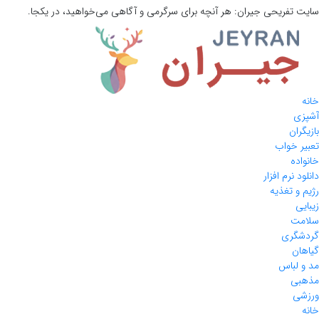
سایت تفریحی
جیران:
هر آنچه برای سرگرمی و آگاهی می‌خواهید، در یکجا.
خانه
آشپزی
بازیگران
تعبیر خواب
خانواده
دانلود نرم افزار
رژیم و تغذیه
زیبایی
سلامت
گردشگری
گیاهان
مد و لباس
مذهبی
ورزشی
خانه