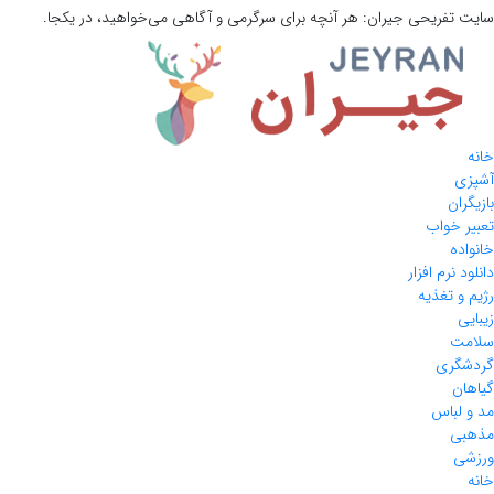
سایت تفریحی
جیران:
هر آنچه برای سرگرمی و آگاهی می‌خواهید، در یکجا.
خانه
آشپزی
بازیگران
تعبیر خواب
خانواده
دانلود نرم افزار
رژیم و تغذیه
زیبایی
سلامت
گردشگری
گیاهان
مد و لباس
مذهبی
ورزشی
خانه