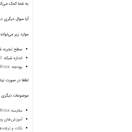
به شما کمک می‌کند
آیا سوال دیگری در 
موارد زیر می‌تواند
سطح تجربه شم
اندازه شبکه:
اگ
بودجه:
FortKnox یک نرم‌افزار تجاری است و ممکن است برای برخی از کاربران هزینه آن بالا باشد.
لطفا در صورت نیاز
موضوعات دیگری ک
مقایسه FortKnox با سایر فایروال‌ها
آموزش‌های ویدئوی
نکات و ترفندهای اس