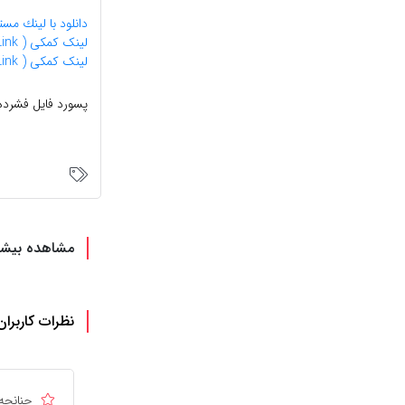
دانلود با لينك مستقيم با حجم 5 م
لینک کمکی ( Mirror Link )
لینک کمکی ( Multi Mirror Link )
پسورد فايل فشرده
مشاهده بیشت
نظرات کاربران
چنانچه 