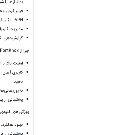
بدافزارها را ش
فیلتر کردن محت
VPN:
امکان ایجاد یک تونل امن
مدیریت کاربرا
گزارش‌دهی:
گز
چرا از FortKnox استفاده کنیم؟
امنیت بالا:
با ا
کاربری آسان:
ر
دهید.
به‌روزرسانی‌ها
پشتیبانی از پل
ویژگی‌های کلیدی نسخه .0
بهبود عملکرد:
ع
پشتیبانی از پ