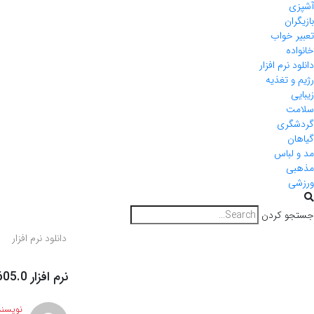
آشپزی
بازیگران
تعبیر خواب
خانواده
دانلود نرم افزار
رژیم و تغذیه
زیبایی
سلامت
گردشگری
گیاهان
مد و لباس
مذهبی
ورزشی
جستجو کردن
دانلود نرم افزار
نرم افزار NETGATE FortKnox Personal Firewall 20.0.605.0
نویسند