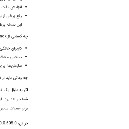
افزایش دقت 
رفع برخی از ب
این نسخه برط
چه کسانی از FortKnox استفاده می‌کنند؟
کاربران خانگی:
صاحبان مشاغ
سازمان‌ها:
برای
چه زمانی باید از FortKnox استفاده کرد؟
شما خواهد بود. ای
برابر حملات سایب