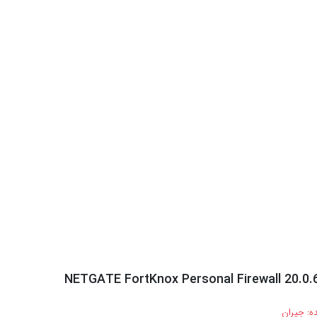
ه:
جیران