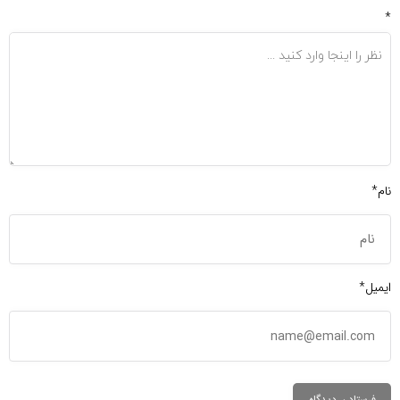
*
نام*
ایمیل*