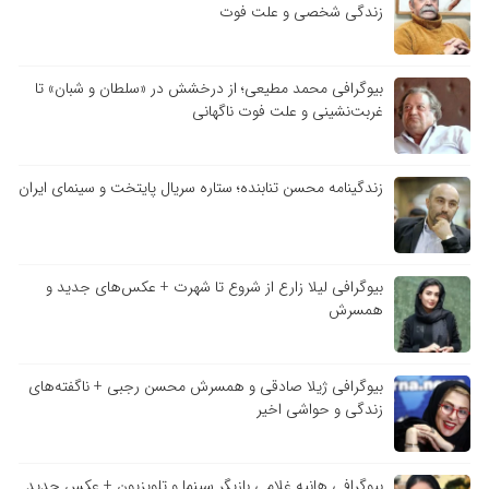
زندگی شخصی و علت فوت
بیوگرافی محمد مطیعی؛ از درخشش در «سلطان و شبان» تا
غربت‌نشینی و علت فوت ناگهانی
زندگینامه محسن تنابنده؛ ستاره سریال پایتخت و سینمای ایران
بیوگرافی لیلا زارع از شروع تا شهرت + عکس‌های جدید و
همسرش
بیوگرافی ژیلا صادقی و همسرش محسن رجبی + ناگفته‌های
زندگی و حواشی اخیر
بیوگرافی هانیه غلامی بازیگر سینما و تلویزیون + عکس جدید