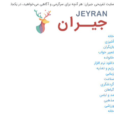
سایت تفریحی
جیران:
هر آنچه برای سرگرمی و آگاهی می‌خواهید، در یکجا.
خانه
آشپزی
بازیگران
تعبیر خواب
خانواده
دانلود نرم افزار
رژیم و تغذیه
زیبایی
سلامت
گردشگری
گیاهان
مد و لباس
مذهبی
ورزشی
خانه