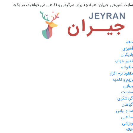
سایت تفریحی
جیران:
هر آنچه برای سرگرمی و آگاهی می‌خواهید، در یکجا.
خانه
آشپزی
بازیگران
تعبیر خواب
خانواده
دانلود نرم افزار
رژیم و تغذیه
زیبایی
سلامت
گردشگری
گیاهان
مد و لباس
مذهبی
ورزشی
خانه