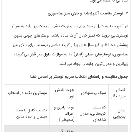
ایده‌آلی به شمار می‌روند.
۳. لوستر مناسب آشپزخانه و بالای میز غذاخوری
در آشپزخانه به دلیل وجود چربی و رطوبت ناشی از پخت‌وپز، باید به سراغ
لوسترهایی بروید که تمیز کردن آن‌ها ساده باشد. لوسترهای چوبی بدون
پوشش محافظ یا کریستال‌های پرکار گزینه مناسبی نیستند. برای بالای میز
غذاخوری، لوسترهای خطی (لاینر) که به موازات طول میز قرار می‌گیرند،
زیباترین و مدرن‌ترین جلوه را ایجاد می‌کنند.
جدول مقایسه و راهنمای انتخاب سریع لوستر بر اساس فضا
فضای
جهت تابش
سبک پیشنهادی
مهم‌ترین نکته در انتخاب
مورد نظر
نور
کلاسیک،
رو به پایین و
سالن
تناسب کامل با سبک
کریستالی، مدرن
اطراف
پذیرایی
مبلمان و ابعاد سالن
شاخه‌ای
(محیطی)
رو به بالا