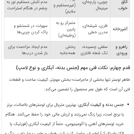
اتاق
چوبی، پارچه‌ای،
عدم تابش مستقیم نور به
(غیرمستقیم و
خواب
مینیمال
چشم در هنگام استراحت
ملایم)
متمرکز رو به
فلزی، شیشه‌ای،
سهولت در شستشو و
آشپزخانه
پایین
مدرن خطی
پاک کردن چربی‌ها
(وظیفه‌ای)
راهرو و
سقفی چسبیده،
پخش
عدم ایجاد مزاحمت برای
ورودی
تک شعله فانتزی
همه‌جانبه
باز شدن درب‌ها
قدم چهارم: نکات فنی مهم (جنس بدنه، آبکاری و نوع لامپ)
ظاهر لوستر تنها بخشی از ماجراست؛ بخش مهم‌تر، کیفیت ساخت و قطعات
فنی آن است که طول عمر محصول را تضمین می‌کند:
جنس بدنه و کیفیت آبکاری:
بهترین متریال برای لوسترهای بااصالت، برنز
یا برنج است، زیرا زنگ نمی‌زنند و ارزش مالی خود را حفظ می‌کنند. هنگام
خرید لوسترهای آهنی یا آلومینیومی، حتماً از کیفیت آبکاری (فورتیک یا
الکترواستاتیک) اطمینان حاصل کنید تا در هوای مرطوب دچار تغییر رنگ و