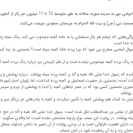
به گزارش خبرنگار اعزامی مهر به مدینه منوره، سالانه به طور متوسط
 مسجد نبی (ص) و بیت الله الحرام به عربستان سعودی عزیمت می‌کنند.
یژگی‌هایی که چشم هر زائر مسلمانی را به خانه کعبه مجذوب می کند، رنگ سیاه 
ه خدا است.
سوال اساسی مطرح می شود که چرا پرده خانه کعبه سیاه است؟ نخستین بار چه کسى
ره رنگ پرده کعبه موضوعی نیامده است و از نظر تاریخى نیز درباره رنگ پرده کعبه 
ده که رسول خدا صلى الله علیه و آله بر کعبه پرده سیاه پوشاند. درباره پوشش و پرد
ت‏ آمده، نخستین بار حضرت اسماعیل بر کعبه پرده انداخت‏، اما راویان اخبار (مورخان
میرى نخستین کسى بود که در عصر جاهلى کعبه را ابتدا با پوششى از چرم و سپس با
پوشاند.
یان به کمک هم پوشش کعبه را تأمین مى‏کردند و کعبه با چادرهاى خز زرنگار سبز و ز
قل از عباس بن عبدالمطلب نقل شده است: رسول خدا صلى الله علیه و آله در حج خو
یاه پوشاند. در روایت ابن سعد، نوع پارچه مشخص نشده است، اما واقدى مى‏گوید: پار
ات داراى اهمیت فراوانى است و در برخى روایات از آن تعبیر به دامان خداوند متع
ن زند و به آن پناهنده شود در امان مى‏ماند.