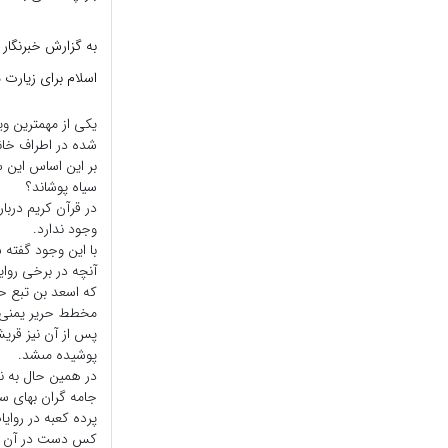
اسلام برای زیارت
یکی از مهمترین و
شده در اطراف خان
بر این اساس این 
سیاه پوشاند؟
در قرآن کریم دربا
وجود ندارد.
با این وجود گفته ش
آنچه در برخى روایا
که اسعد بن تبع ح
مخطط حریر یمنی 
پس از آن نیز قریش
پوشیده مى‏شد.
در همین حال به ن
جامه گران ‌بهاى س
پرده کعبه در روای
کس دست در آن داما