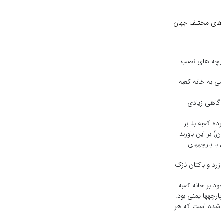
 10 تا 11 میلیون نفر زائر از کشورهای مختلف جهان
پارچه های نصب
 به خانه کعبه
آگاهى زیادى
ه کعبه بنا بر
) بر این باورند
 پارچه‏هاى
رد و باکتان نازک
د بر خانه کعبه
چه‏ها یمنى بود.
ال شده است که هر