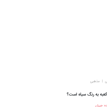
ی
مذهبی
کعبه به رنگ سیاه است؟
ه:
جیران