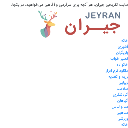
سایت تفریحی
جیران:
هر آنچه برای سرگرمی و آگاهی می‌خواهید، در یکجا.
خانه
آشپزی
بازیگران
تعبیر خواب
خانواده
دانلود نرم افزار
رژیم و تغذیه
زیبایی
سلامت
گردشگری
گیاهان
مد و لباس
مذهبی
ورزشی
خانه