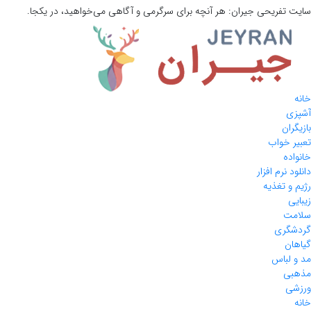
سایت تفریحی
جیران:
هر آنچه برای سرگرمی و آگاهی می‌خواهید، در یکجا.
خانه
آشپزی
بازیگران
تعبیر خواب
خانواده
دانلود نرم افزار
رژیم و تغذیه
زیبایی
سلامت
گردشگری
گیاهان
مد و لباس
مذهبی
ورزشی
خانه