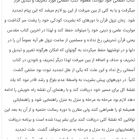
كتاب آسمانی خود نبودند، معمولاً‌ كتب آسمانی مورد تحریف و تبدیل قرار
می‎گرفت و یا به كلی از بین می‎رفت از این رو لازم می‎شد كه این پیام تجدید
شود. زمان نزول قرآن با دوره‎ای كه بشریت كودكی خود را پشت سر گذاشت و
مواریث علمی و دینی خود را می
تواند حفظ كند و لهذا در اخرین كتاب مقدس
یعنی قرآن تحریفی رخ نداده و مسلمین از ساعت نزول هر آیه عموماً‌ آن را در
دلها و در نوشته‎ها حفظ می‎كردند به گونه‎ای كه امكان هرگونه تغییر و تبدیل و
تحریف و حذف و اضافه از بین می‎رفت لهذا دیگر تحریف و نابودی در كتاب
آسمانی رخ نداد و این علت كه یكی از علل تجدید نبوت بود منتفی گشت.
ثانیاً: در دوره‎های پیش بشریت به واسطة عدم بلوغ و رشد قادر نبود كه یك
نقشة كل برای مسیر خود دریافت كند و با رهنمای آن نقشه راه خویش را ادامه
دهد لازم بود مرحله به مرحله و منزل به منزل راهنمایی شود و راهنمایانی
همیشه او را همراهی كنند ولی مقارن با دوره رسالت ختمیه و از آن به بعد این
توانایی كه نقشة كلی دریافت كنند برای بشر پیدا شده است و برنامه دریافت
راهنمایی‎های منزل به منزل و مرحله به مرحله متوقف گشت. علت تجدید