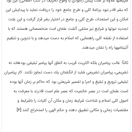
شریعت‎ها علاوه بر علت پیش (نابودی یا وقوع تحریف در كتب آسمانی) این بود
كه بشر قادر نبود برنامة كلی و طرح جامع خود را دریافت نماید با پیدایش این
امكان و این استعداد، طرح كلی و جامع در اختیار بشر قرار گرفت و این علت
تجدید نبوت‎ها و شرایع نیز منتفی گشت علمای امت متخصصانی هستند كه با
استفاده از نقشه كلی راهنمایی كه اسلام به دست می‎دهد و با تدوین و تنظیم
آئین‎نامه‎ها راه را نشان می‎دهند.
ثالثاً: غالب پیامبران بلكه اكثریت قریب به اتفاق آنها پیامبر تبلیغی بوده‎اند نه
تشریعی، پیامبران تشریعی شاید از انگشتان یك دست تجاوز نكنند. كار پیامبران
تبلیغی ترویج و تبلیغ و اجرا و تفسیر شریعتی بود كه حاكم بر زمان آنها بوده
است علمای امت در عصر خاتمیت كه عصر علم است قادرند با معرفت به
اصول كلی اسلام و شناخت شرایط زمان و مكان آن كلیات را باشرایط و
مقتضیات زمانی و مكانی تطبیق دهند و حكم الهی را استخراج كنند.
[۶]