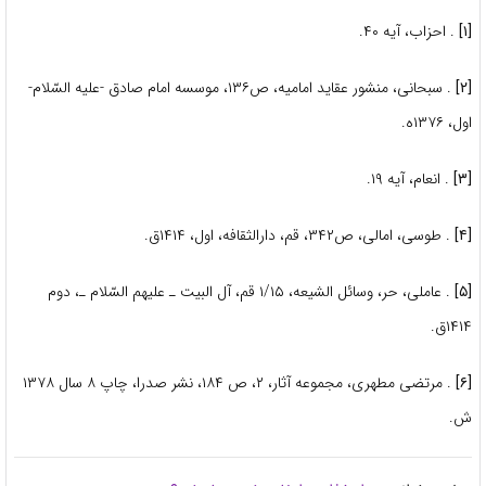
[۱]
. احزاب، آیه ۴۰.
[۲]
. سبحانی، منشور عقاید امامیه، ص۱۳۶، موسسه امام صادق -علیه السّلام-
اول، ۱۳۷۶ه.
[۳]
. انعام، آیه ۱۹.
[۴]
. طوسی، امالی، ص۳۴۲، قم، دارالثقافه، اول، ۱۴۱۴ق.
[۵]
. عاملی، حر، وسائل الشیعه، ۱/۱۵ قم، آل البیت ـ علیهم السّلام ـ، دوم
۱۴۱۴ق.
[۶]
. مرتضی مطهری، مجموعه آثار، ۲، ص ۱۸۴، نشر صدرا، چاپ ۸ سال ۱۳۷۸
ش.