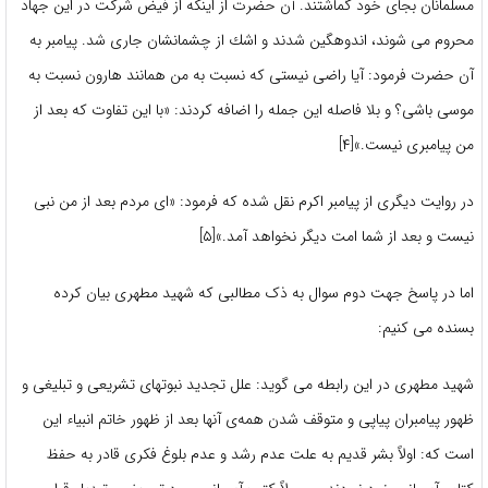
مسلمانان بجای خود گماشتند. آن حضرت از اینكه از فیض شركت در این جهاد
محروم می شوند، اندوهگین شدند و اشك از چشمانشان جاری شد. پیامبر به
آن حضرت فرمود: آیا راضی نیستی كه نسبت به من همانند هارون نسبت به
موسی باشی؟ و بلا فاصله این جمله را اضافه كردند: «با این تفاوت كه بعد از
من پیامبری نیست.»[۴]
در روایت دیگری از پیامبر اكرم نقل شده كه فرمود: «ای مردم بعد از من نبی
نیست و بعد از شما امت دیگر نخواهد آمد.»[۵]
اما در پاسخ جهت دوم سوال به ذک مطالبی که شهید مطهری بیان کرده
بسنده می کنیم:
شهید مطهری در این رابطه می گوید: علل تجدید نبوت‎های تشریعی و تبلیغی و
ظهور پیامبران پیاپی و متوقف شدن همه‌ی آنها بعد از ظهور خاتم انبیاء این
است كه: اولاً‌ بشر قدیم به علت عدم رشد و عدم بلوغ فكری قادر به حفظ