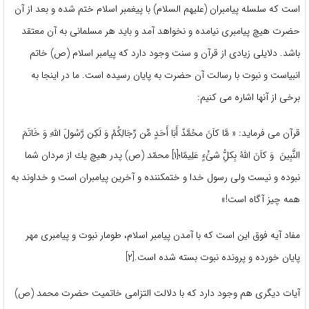
است كه سلسله پیامبران (علیهم السلام) با پیغمبر اسلام ختم شده و بعد از آن
حضرت هیچ پیامبری نیامده و نخواهد آمد و باید هر مسلمانی به آن معتقد
باشد. دلایلی زیادی از قرآن و سنت وجود دارد که پیامبر اسلام (ص) خاتم
انبیاست و نبوت با رسالت آن حضرت به پایان رسیده است. ما در اینجا به
برخی از آنها اشاره می کنیم:
قرآن می فرماید: « مَّا كاَنَ محُمَّدٌ أَبَا أَحَدٍ مِّن رِّجَالِكُمْ وَ لَكِن رَّسُولَ اللَّهِ وَ خَاتَمَ
النَّبِینَ وَ كاَنَ اللَّهُ بِكلُ‏ِّ شىَ‏ْءٍ عَلِیمًا؛[۱] محمّد (ص) پدر هیچ یك از مردان شما
نبوده و نیست ولى رسول خدا و ختم‏كننده و آخرین پیامبران است و خداوند به
همه چیز آگاه است!»
مفاد آیه فوق این است كه با آمدن پیامبر اسلام، طومار نبوت و پیامبری مهر
پایان خورده و پرونده نبوت بسته شده است.[۲]
آیات دیگری هم وجود دارد که با دلالت التزامی خاتمیت حضرت محمد (ص)