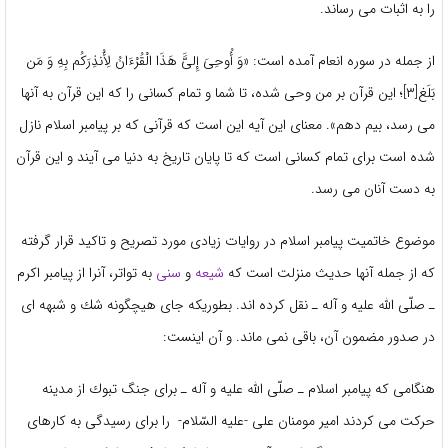
را به اثبات می رساند.
از جمله در سوره انعام آمده است: «وَ أُوحِىَ إِلىَ‏َّ هَذَا الْقُرْءَانُ لِأُنذِرَكُم بِهِ وَ مَن
بَلَغ‏[۳]؛ این قرآن بر من وحى شده، تا شما و تمام كسانى را كه این قرآن به آنها
مى‏ رسد، بیم دهم». معنای این آیه این است که قرآنی که بر پیامبر اسلام نازل
شده است برای تمام کسانی است که تا پایان تاریخ به دنیا می آیند و این قرآن
به دست آنان می رسد.
موضوع خاتمیت پیامبر اسلام در روایات زیادی مورد تصریح و تاكید قرار گرفته
كه از جمله آنها حدیث منزلت است كه
شیعه
و
سنی
به تواتر، آنرا از پیامبر اكرم
ـ صلّی الله علیه و آله ـ نقل كرده اند. بطوریكه جای هیچگونه شك و شبهه ای
در صدور مضمون آن، باقی نمی ماند. و آن اینست:
هنگامی كه پیامبر اسلام ـ صلّی الله علیه و آله ـ برای جنگ تبوك از مدینه
حركت می كردند امیر مومنان علی -علیه السّلام- را برای رسیدگی به كارهای