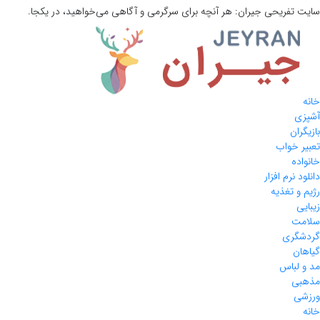
سایت تفریحی
جیران:
هر آنچه برای سرگرمی و آگاهی می‌خواهید، در یکجا.
خانه
آشپزی
بازیگران
تعبیر خواب
خانواده
دانلود نرم افزار
رژیم و تغذیه
زیبایی
سلامت
گردشگری
گیاهان
مد و لباس
مذهبی
ورزشی
خانه