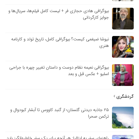
بیوگرافی هادی حجازی فر + لیست کامل فیلم‌ها، سریال‌ها و
جوایز کارگردانی
نیوشا ضیغمی کیست؟ بیوگرافی کامل، تاریخ تولد و کارنامه
هنری
بیوگرافی نعیمه نظام دوست و داستان تغییر چهره با جراحی
اسلیو + عکس قبل و بعد
گردشگری
۲۵ جاذبه دیدنی گلستان؛ از گنبد کاووس تا آبشار کبودوال و
ترکمن صحرا
راهنمای سفر به ایتالیا: هر آنچه برای یک سفر خاطره‌انگیز باید