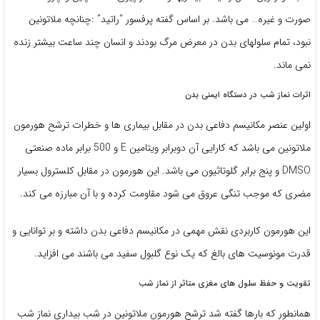
صورت و غیره… می باشد. بر اساس گفته پرفسور “راتید” :چنانچه ملاتونین
نبود، تمام سلولهای بدن در معرض مرگ بودند و انسان چند ساعت بیشتر زنده
نمی ماند.
اثرات نماز شب در دستگاه ایمنی بدن
اولین عنصر مکانیسم دفاعی بدن در مقابل بیماری ها و خطرات ترشح هورمون
ملاتونین می باشد که کارایی آن دوبرابر ویتامین E و 500 برابر ماده صنعتی
DMSO و پنج برابر گلوتاثیون می باشد. این هورمون در مقابل کلسترول بسیار
مضری که موجب تنگی عروق می شود مقاومت کرده و با آن مبارزه می کند.
این هورمون کاربردی نقش مهمی در مکانیسم دفاعی بدن داشته و بر توانایی و
قدرت مونوسیت های بالغ که یک نوع گلبول سفید می باشند می افزاید.
تقویت و حفظ سلول های مغزی متاثر از نماز شب
همانطور که بارها گفته شد ترشح هورمون ملاتونین در شب بیداری نماز شب