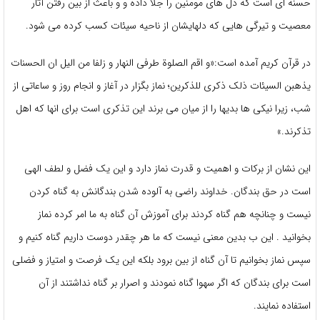
حسنه ای است که دل های مومنین را جلا داده و و باعث از بین رفتن آثار
معصیت و تیرگی هایی که دلهایشان از ناحیه سیئات کسب کرده می شود.
در قرآن کریم آمده است:«و اقم الصلوة طرفی النهار و زلفا من الیل ان الحسنات
یذهبن السیئات ذلک ذکری للذکرین؛ نماز بگزار در آغاز و انجام روز و ساعاتی از
شب، زیرا نیکی ها بدیها را از میان می برند این تذکری است برای انها که اهل
تذکرند.»
این نشان از برکات و اهمیت و قدرت نماز دارد و این یک فضل و لطف الهی
است در حق بندگان. خداوند راضی به آلوده شدن بندگانش به گناه کردن
نیست و چنانچه هم گناه کردند برای آموزش آن گناه به ما امر کرده نماز
بخوانید . این ب بدین معنی نیست که ما هر چقدر دوست داریم گناه کنیم و
سپس نماز بخوانیم تا آن گناه از بین برود بلکه این یک فرصت و امتیاز و فضلی
است برای بندگان که اگر سهوا گناه نمودند و اصرار بر گناه نداشتند از آن
استفاده نمایند.