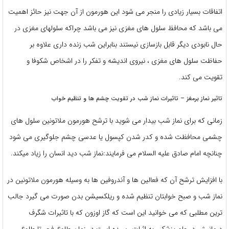
اتفاقات بسیار زیادی را منجر می شود این هورمون از آن جهت نیز حائز اهمیت
می باشد که محافظ سلول های مغزی نیز می باشد چراکه سلولهای مغزی در
حال نابودی دیگر قابل بازسازی نیستند بنابراین شب زنده داری علاوه بر
حفاظت سلول های مغزی ، نیروی اندیشه و تفکر را در اشخاص شکوفا و
تقویت می کند.
تاثیر نماز برمغز – تاثیرات نماز شب در تقویت چشم ها و تنظیم خواب
زمانی که برای نماز شب بیدار می شوید با ترشح هورمون ملاتونین سلول های
چشمی محافظت شده و کدر شدن کپسول یا عدسی چشم جلوگیری می شود
چنانچه امام صادق علیه السلام می فرمایند:نماز شب دید انسان را زیاد میکند.
با افزایش ترشح آن که فعالین ها و آندروفین ها به وسیله هورمون ملاتونین در
نماز شب و صبح خوابتان تنظیم شده و ریلکسیشن بدن صورت می گیرد جالب
ترین مطلبی که می خوانید این است که گاز اوزون که با تاثیرات شگرف
درمانیش در علم پزشکی به اثبات رسیده است در زمان طلوع فجر تا طلوع