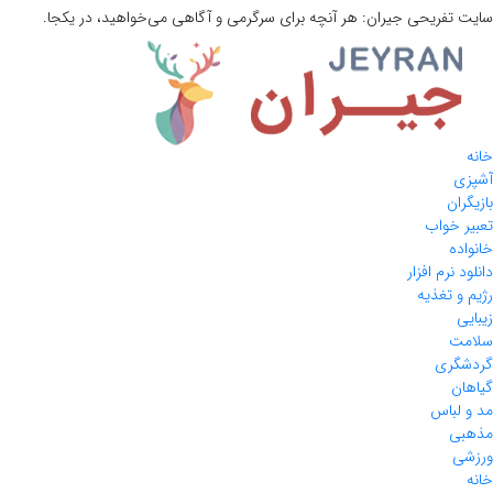
سایت تفریحی
جیران:
هر آنچه برای سرگرمی و آگاهی می‌خواهید، در یکجا.
خانه
آشپزی
بازیگران
تعبیر خواب
خانواده
دانلود نرم افزار
رژیم و تغذیه
زیبایی
سلامت
گردشگری
گیاهان
مد و لباس
مذهبی
ورزشی
خانه