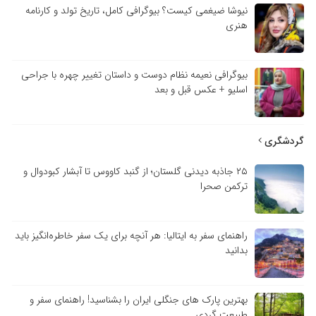
نیوشا ضیغمی کیست؟ بیوگرافی کامل، تاریخ تولد و کارنامه
هنری
بیوگرافی نعیمه نظام دوست و داستان تغییر چهره با جراحی
اسلیو + عکس قبل و بعد
گردشگری
۲۵ جاذبه دیدنی گلستان؛ از گنبد کاووس تا آبشار کبودوال و
ترکمن صحرا
راهنمای سفر به ایتالیا: هر آنچه برای یک سفر خاطره‌انگیز باید
بدانید
بهترین پارک های جنگلی ایران را بشناسید! راهنمای سفر و
طبیعت گردی