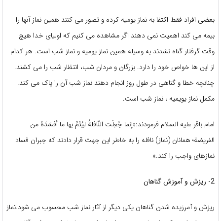
بعضی افراد فقط اکتفا به نماز یومیه کرده و تصور می کنند همین نماز آنها را
بیمه می کند اهمیت نمی دهند اگر مشاهده می کنیم که اولیای خدا هیچ
وقت گرفتار گناه نشدند به وسیله همین نماز یومیه و نماز شب است. هر کدام
از این ها خواص خود را دارد. بزرگان و مردان شب، انتظار شب را می کشند.
چنانچه خطا و گناهی در طول روز انجام دهند نماز شب آن را پاک می کند.
مکمل نماز یویمیه ، نماز شب است.
امام باقر علیه السلام فرمودند:«إنما جُعِلَت النّافلةُ لِیُتَمِّ بها ما أفسَدَهُ من
الفریضة؛ همانان (نماز) نافله را به خاطر این جهت قرار دادند که جبران فساد
نمازهای واجب را کند.»
2- ریزش و آموزش گناهان
ریزش و آمرزیده شدن گناهان یکی دیگر از آثار نماز شب محسوب می شود.نماز