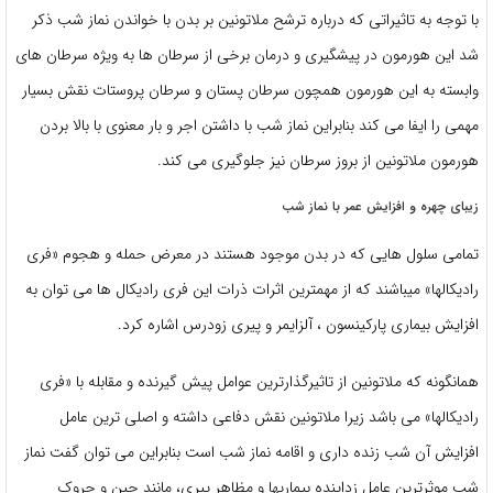
با توجه به تاثیراتی که درباره ترشح ملاتونین بر بدن با خواندن نماز شب ذکر
شد این هورمون در پیشگیری و درمان برخی از سرطان ها به ویژه سرطان های
وابسته به این هورمون همچون سرطان پستان و سرطان پروستات نقش بسیار
مهمی را ایفا می کند بنابراین نماز شب با داشتن اجر و بار معنوی با بالا بردن
هورمون ملاتونین از بروز سرطان نیز جلوگیری می کند.
زیبای چهره و افزایش عمر با نماز شب
تمامی سلول هایی که در بدن موجود هستند در معرض حمله و هجوم «فری
رادیکالها» میباشند که از مهمترین اثرات ذرات این فری رادیکال ها می توان به
افزایش بیماری پارکینسون ، آلزایمر و پیری زودرس اشاره کرد.
همانگونه که ملاتونین از تاثیرگذارترین عوامل پیش گیرنده و مقابله با «فری
رادیکالها» می باشد زیرا ملاتونین نقش دفاعی داشته و اصلی ترین عامل
افزایش آن شب زنده داری و اقامه نماز شب است بنابراین می توان گفت نماز
شب موثرترین عامل زداینده بیماریها و مظاهر پیری، مانند چین و چروک