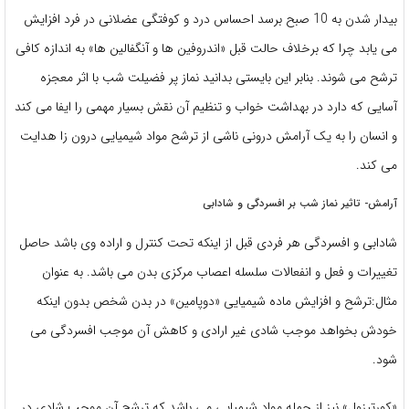
بیدار شدن به 10 صبح برسد احساس درد و کوفتگی عضلانی در فرد افزایش
می یابد چرا که برخلاف حالت قبل «اندروفین ها و آنگفالین ها» به اندازه کافی
ترشح می شوند. بنابر این بایستی بدانید نماز پر فضیلت شب با اثر معجزه
آسایی که دارد در بهداشت خواب و تنظیم آن نقش بسیار مهمی را ایفا می کند
و انسان را به یک آرامش درونی ناشی از ترشح مواد شیمیایی درون زا هدایت
می کند.
آرامش- تاثیر نماز شب بر افسردگی و شادابی
شادابی و افسردگی هر فردی قبل از اینکه تحت کنترل و اراده وی باشد حاصل
تغییرات و فعل و انفعالات سلسله اعصاب مرکزی بدن می باشد. به عنوان
مثال:ترشح و افزایش ماده شیمیایی «دوپامین» در بدن شخص بدون اینکه
خودش بخواهد موجب شادی غیر ارادی و کاهش آن موجب افسردگی می
شود.
«کورتیزول» نیز از جمله مواد شیمیایی می باشد که ترشح آن موجب شادی در