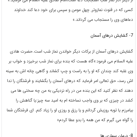
از دیگر آثار نماز شب استجابت دعا است،امام صادق علیه السلام می فرماید:«
کسی که در قنوت نمازوتر, چهل مومن و سپس برای خود دعا کند خداوند
دعاهای وی را مستجاب می گرداند.»
7- گشایش درهای آسمان
گشایش درهای آسمان از برکات دیگر خواندن نماز شب است.حضرت هادی
علیه السلام می فرمود:«گاه هست که بنده برای نماز شب برخیزد و خواب بر
وی غلبه کند چندان که او را به راست و چپ کشاند و گاهی چانه اش به سینه
اش رسد، حق تعالی امر فرماید که درهای آسمان را بگشایند و فرشتگان را ندا
دهند که نظر کنید که این بنده من در راه نزدیکی به من چه سختی ها می
کشد در چیزی که بر وی واجب نساخته ام به امید سه چیز:یا گناهش را
بیامرزم یا توبه روزیش گردانم و یا رزق و روزی او را زیاد کنم. ای فرشتگان شما
را گواه می گیرم که من همه را بدو عطا کردم»
8- درمان بیماری ها