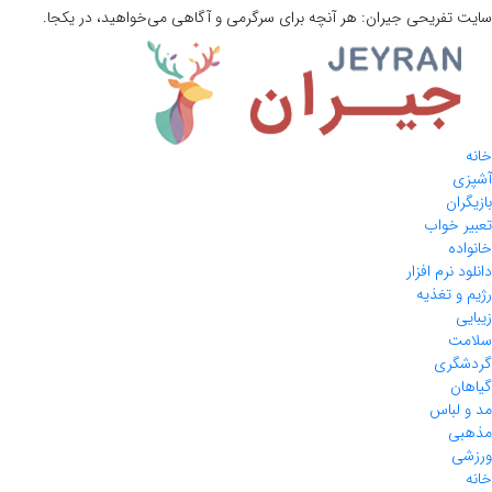
سایت تفریحی
جیران:
هر آنچه برای سرگرمی و آگاهی می‌خواهید، در یکجا.
خانه
آشپزی
بازیگران
تعبیر خواب
خانواده
دانلود نرم افزار
رژیم و تغذیه
زیبایی
سلامت
گردشگری
گیاهان
مد و لباس
مذهبی
ورزشی
خانه