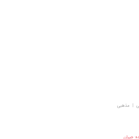
ی
مذهبی
ه:
جیران