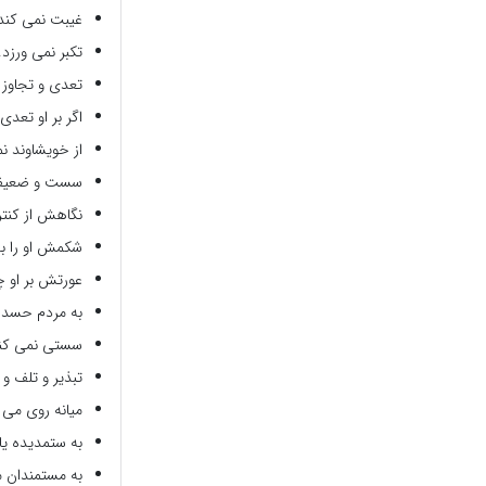
غیبت نمی کند
تکبر نمی ورزد.
تعدی و تجاوز 
اگر بر او تعد
از خویشاوند نم
سست و ضعیف 
نگاهش از کنتر
شکمش او را به
عورتش بر او چ
به مردم حسد ن
سستی نمی کن
تبذیر و تلف و 
میانه روی می 
به ستمدیده یا
به مستمندان م