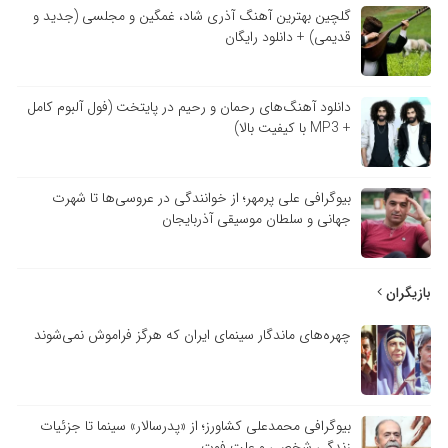
گلچین بهترین آهنگ آذری شاد، غمگین و مجلسی (جدید و
قدیمی) + دانلود رایگان
دانلود آهنگ‌های رحمان و رحیم در پایتخت (فول آلبوم کامل
+ MP3 با کیفیت بالا)
بیوگرافی علی پرمهر؛ از خوانندگی در عروسی‌ها تا شهرت
جهانی و سلطان موسیقی آذربایجان
بازیگران
چهره‌های ماندگار سینمای ایران که هرگز فراموش نمی‌شوند
بیوگرافی محمدعلی کشاورز؛ از «پدرسالار» سینما تا جزئیات
زندگی شخصی و علت فوت