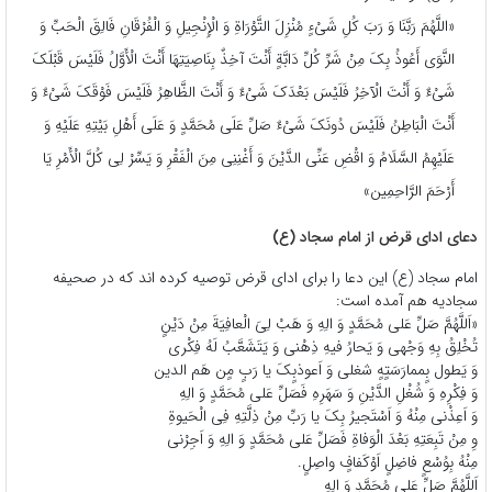
«اللَّهُمَ‏ رَبَّنَا وَ رَبَ‏ کُلِ‏ شَیْ‏ءٍ مُنْزِلَ التَّوْرَاةِ وَ الْإِنْجِیلِ وَ الْفُرْقَانِ فَالِقَ الْحَبِّ وَ
النَّوَى أَعُوذُ بِکَ مِنْ شَرِّ کُلِّ دَابَّةٍ أَنْتَ آخِذٌ بِنَاصِیَتِهَا أَنْتَ الْأَوَّلُ فَلَیْسَ قَبْلَکَ
شَیْ‏ءٌ وَ أَنْتَ الْآخِرُ فَلَیْسَ بَعْدَکَ شَیْ‏ءٌ وَ أَنْتَ الظَّاهِرُ فَلَیْسَ فَوْقَکَ شَیْ‏ءٌ وَ
أَنْتَ الْبَاطِنُ فَلَیْسَ دُونَکَ شَیْ‏ءٌ صَلِّ عَلَى مُحَمَّدٍ وَ عَلَى أَهْلِ بَیْتِهِ عَلَیْهِ وَ
عَلَیْهِمُ السَّلَامُ وَ اقْضِ عَنِّی الدَّیْنَ وَ أَغْنِنِی مِنَ الْفَقْرِ وَ یَسِّرْ لِی کُلَّ الْأَمْرِ یَا
أَرْحَمَ الرَّاحِمِین»
دعای ادای قرض از امام سجاد (ع)
امام سجاد (ع) این دعا را برای ادای قرض توصیه کرده اند که در صحیفه
سجادیه هم آمده است:
«اَللَّهُمَّ صَلِّ عَلى‏ مُحَمَّدٍ وَ الِهِ وَ هَبْ لِىَ الْعافِیَةَ مِنْ دَیْنٍ
تُخْلِقُ بِهِ وَجْهى وَ یَحارُ فیهِ ذِهْنى وَ یَتَشَعَّبُ لَهُ فِکْرى
وَ یَطول بٍممارَسَتٍهٍ شغلی وَ اَعوذبٍکَ یا رَبٍ مٍن هَم الدین
وَ فِکْرِهِ وَ شُغْلِ الدَّیْنِ وَ سَهَرِهِ فَصَلِّ عَلى‏ مُحَمَّدٍ وَ الِهِ
وَ اَعِذْنى مِنْهُ وَ اَسْتَجیرُ بِکَ یا رَبِّ مِنْ ذِلَّتِهِ فِى الْحَیوةِ
وِ مِنْ تَبِعَتِهِ بَعْدَ الْوَفاةِ فَصَلِّ عَلى‏ مُحَمَّدٍ وَ الِهِ وَ اَجِرْنى
مِنْهُ بِوُسْعٍ فاضِلٍ اَوْکَفافٍ واصِلٍ.
اَللَّهُمَّ صَلِّ عَلى‏ مُحَمَّدٍ وَ الِهِ