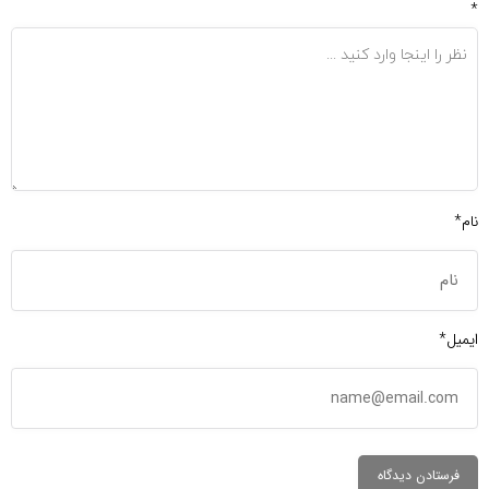
*
نام*
ایمیل*