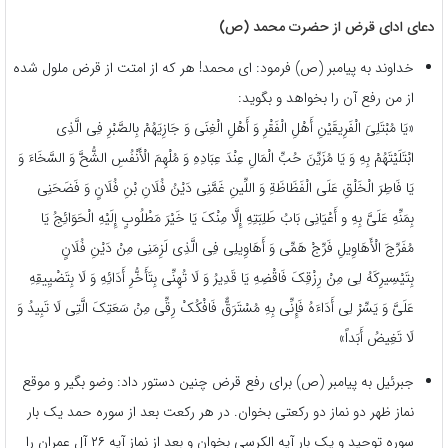
دعای ادای قرض از حضرت محمد (ص)
خداوند به پیامبر (ص) فرمود:‌ ای محمد! هر که از امتت از قرض ملول شده
از من رفع آن را بخواهد و بگوید:
«یَا مُبْتَلِیَ الْفَرِیقَیْنِ أَهْلِ الْفَقْرِ وَ أَهْلِ الْغِنَى وَ جَازِیَهُمْ‏ بِالصَّبْرِ فِی الَّذِی
ابْتَلَیْتَهُمْ بِهِ وَ یَا مُزَیِّنَ حُبِّ الْمَالِ عِنْدَ عِبَادِهِ وَ مُلْهِمَ الْأَنْفُسِ الشُّحَّ وَ السَّخَاءَ وَ
یَا فَاطِرَ الْخَلْقِ عَلَى الْفَظَاظَةِ وَ اللِّینِ غَمَّنِی دَیْنُ فُلَانِ بْنِ فُلَانٍ وَ فَضَحَنِی
بِمَنِّهِ عَلَیَّ بِهِ و أَعْیَانِی بَابُ طَلِبَتِهِ إِلَّا مِنْکَ یَا خَیْرَ مَطْلُوبٍ إِلَیْهِ الْحَوَائِجُ یَا
مُفَرِّجَ الْأَهَاوِیلِ فَرِّجْ هَمِّی وَ أَهَاوِیلِی فِی الَّذِی لَزِمَنِی مِنْ دَیْنِ فُلَانٍ
بِتَیْسِیرِکَهُ لِی مِنْ رِزْقِکَ فَاقْضِهِ یَا قَدِیرُ وَ لَا تُهِنِّی بِتَأَخُّرِ أَدَائِهِ وَ لَا بِتَضْیِیقِهِ
عَلَیَّ وَ یَسِّرْ لِی أَدَاءَهُ فَإِنِّی بِهِ مُسْتَرَقٌّ فَافْکُکْ رِقِّی‏ مِنْ سَعَتِکَ الَّتِی لَا تَبِیدُ وَ
لَا تَغِیضُ أَبَداً»
جبرئیل به پیامبر (ص) برای رفع قرض چنین دستور داد: وضو بگیر و موقع
نماز ظهر دو نماز دو رکعتی بخوان. در هر رکعت بعد از سوره حمد یک بار
سوره توحید و یک بار آیه الکرسی بخوان و بعد از نماز آیه ۲۶ آل عمران را