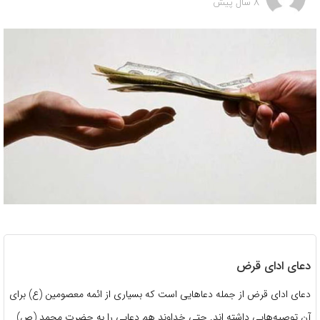
8 سال پیش
دعای ادای قرض
دعای ادای قرض از جمله دعا‌هایی است که بسیاری از ائمه معصومین (ع) برای
آن توصیه‌هایی داشته اند. حتی خداوند هم دعایی را به حضرت محمد (ص)