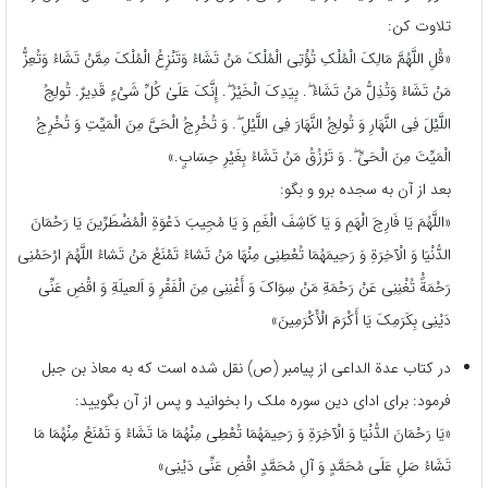
تلاوت کن:
«قُلِ اللَّهُمَّ مَالِکَ الْمُلْکِ تُؤْتِی الْمُلْکَ مَنْ تَشَاءُ وَتَنْزِعُ الْمُلْکَ مِمَّنْ تَشَاءُ وَتُعِزُّ
مَنْ تَشَاءُ وَتُذِلُّ مَنْ تَشَاءُ ۖ. بِیَدِکَ الْخَیْرُ ۖ. إِنَّکَ عَلَىٰ کُلِّ شَیْءٍ قَدِیرٌ. تُولِجُ
اللَّیْلَ فِی النَّهَارِ وَ تُولِجُ النَّهَارَ فِی اللَّیْلِ ۖ. وَ تُخْرِجُ الْحَیَّ مِنَ الْمَیِّتِ وَ تُخْرِجُ
الْمَیِّتَ مِنَ الْحَیِّ ۖ. وَ تَرْزُقُ مَنْ تَشَاءُ بِغَیْرِ حِسَابٍ.»
بعد از آن به سجده برو و بگو:
«اللَّهُمَ‏ یَا فَارِجَ‏ الْهَمِ‏ وَ یَا کَاشِفَ‏ الْغَمِ‏ وَ یَا مُجِیبَ‏ دَعْوَةِ الْمُضْطَرِّینَ یَا رَحْمَانَ
الدُّنْیَا وَ الْآخِرَةِ وَ رَحِیمَهُمَا تُعْطِنِی‏ مِنْهَا مَنْ‏ تَشاءُ تَمْنَعُ‏ مَنْ‏ تَشاءُ اللَّهُمَ‏ ارْحَمْنِی‏
رَحْمَةًْ تُغْنِنِی‏ عَنْ‏ رَحْمَةِ مَنْ‏ سِوَاکَ‏ وَ أَغْنِنِی‏ مِنَ‏ الْفَقْرِ وَ اَلعیلَةِ وَ اقْضِ‏ عَنِّی‏
دَیْنِی‏ بِکَرَمِکَ یَا أَکْرَمَ‏ الْأَکْرَمِینَ»
در کتاب عدة الداعی از پیامبر (ص) نقل شده است که به معاذ بن جبل
فرمود: برای ادای دین سوره ملک را بخوانید و پس از آن بگویید:
«یَا رَحْمَانَ الدُّنْیَا وَ الْآخِرَةِ وَ رَحِیمَهُمَا تُعْطِی مِنْهُمَا مَا تَشَاءُ وَ تَمْنَعُ‏ مِنْهُمَا مَا
تَشَاءُ صَلِ‏ عَلَی‏ مُحَمَّدٍ وَ آلِ مُحَمَّدٍ اقْضِ عَنِّی دَیْنِی»