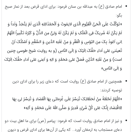
امام صادق (ع) به عبدالله بن سنان فرمود: برای ادای قرض بعد از نماز صبح
بگو:
«تَوَکَّلْتُ عَلَی الْحَیِّ الْقَیُّومِ الَّذی لایَمُوتُ وَ اَلْحَمْدُالِلهِ الَّذی لَمْ یَتَّخِذْ وَلَداً وَ
لَمْ یَکُنْ لَهُ شَریکٌ فِی الْمُلْکِ وَ لَمْ یَکُنْ لَهُ وَلِیٌّ مِنَ الذُّلِّ وَ کَبِّرْهُ تَکْبیراً اللّهُمَّ
اِنی اَعُوذَ بِکَ مِنَ البُؤسِ وَ الْفَقْرِ وَ مِنْ غَلَبَهِ الدَّینِ وَ السُّقْمِ وَ اَسْئَلُکَ اَنْ
تُعینَنی عَلی اَداءِ حَقِّکَ اِلَیْکَ وَ اِلَی النّاسِ (و به روایت شیخ طوسی چنین
است) وَ مِنْ غَلَبَهِ الدَّیْنِ فَصَلِّ عَلی مُحَمَّدٍ وَ الِهِ وَ اَعِنی عَلی اَداءِ حَقِّکَ اِلَیْکَ
وَ اِلَی النّاسِ»
همچنین از امام صادق (ع) روایت است که دعای زیر را برای ادای دین
توصیه کردند:
«اللَّهُمَّ لَحْظَةً مِنْ‏ لَحَظَاتِکَ تُیَسِّرُ عَلَى‏ غُرَمَائِی‏ بِهَا الْقَضَاءَ وَ تُیَسِّرُ لِی بِهَا
الِاقْتِضَاءَ إِنَّکَ عَلى‏ کُلِّ شَیْ‏ءٍ قَدِیرٌ وَ صَلَّى اللَّهُ عَلَى مُحَمَّدٍ وَ آلِهِ»
و نیز از امام صادق روایت است که فرمود: پیامبر (ص) برای ما اهل بیت دو
دعای مستجاب به ارمغان آورد… که یکی از آن‌ها برای ادای قرض و دیون