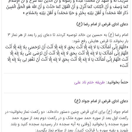
شَرِیکَ لَهُ وَ أَشْهَدُ أَنَّ مُحَمَّداً عَبْدُهُ وَ رَسُولُهُ وَ أَنَّ الدِّینَ کَمَا شُرِعَ وَ أَنَّ الْإِسْلَامَ
کَمَا وُصِفَ وَ أَنَّ الْکِتَابَ کَمَا أُنْزِلَ وَ أَنَّ الْقَوْلَ کَمَا حُدِّثَ وَ أَنَّ اللَّهَ هُوَ الْحَقُّ الْمُبِینُ
ذَکَرَ اللَّهُ مُحَمَّداً وَ أَهْلَ بَیْتِهِ بِخَیْرٍ وَ حَیَّا مُحَمَّداً وَ أَهْلَ بَیْتِهِ بِالسَّلَامِ.»
دعای ادای قرض از امام رضا (ع)
امام رضا (ع) به حسین بن خالد توصیه کردند تا دعای زیر را بعد از هر نماز ۳
بار بخواند تا قرض هایش رفع شود:
«اللَّهُمَّ إِنِّی أَسْأَلُکَ یَا لَا إِلَهَ‏ إِلَّا أَنْتَ‏ بِحَقِ‏ لَا إِلَهَ‏ إِلَّا أَنْتَ أَنْ تَرْحَمَنِی بِلَا إِلَهَ إِلَّا أَنْتَ
اللَّهُمَّ إِنِّی أَسْأَلُکَ یَا لَا إِلَهَ‏ إِلَّا أَنْتَ‏ بِحَقِ‏ لَا إِلَهَ‏ إِلَّا أَنْتَ أَنْ تَرْضَى عَنِّی بِلَا إِلَهَ إِلَّا
أَنْتَ اللَّهُمَّ إِنِّی أَسْأَلُکَ یَا لَا إِلَهَ‏ إِلَّا أَنْتَ‏ بِحَقِ‏ لَا إِلَهَ‏ إِلَّا أَنْتَ أَنْ تَغْفِرَ لِی بِلَا إِلَهَ إِلَّا
أَنْتَ»
حتماً بخوانید:
طریقه ختم ناد علی
دعای ادای قرض از امام جواد (ع)
امام جواد (ع) برای ادای قرض چنین دستور داده‌اند: دو رکعت نماز بخوانید؛ در
رکعت اول بعد از سوره حمد سوره ملک و در رکعت دوم بعد از سوره حمد
سوره سجده را بخوانید (وقتی به آیه سجده دار رسیدید سجده کنید و بلند
شوید و بقیه سوره را قرائت کنید). بعد از سلام نماز بگویید: