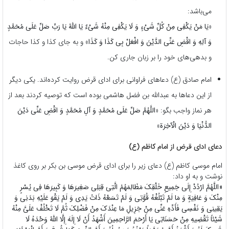
می‌باشد:
«
یَا مَنْ یَکْفِی مِنْ کُلِّ شَیْ‏ءٍ وَ لَا یَکْفِی مِنْهُ شَیْ‏ءٌ یَا اللَّهُ یَا رَبِّ صَلِّ عَلَى مُحَمَّدٍ
وَ آلِهِ وَ اقْضِ عَنِّی الدَّیْنَ وَ افْعَلْ بِی کَذَا وَ کَذَا
» و به جای کذا و کذا حاجات
و بدهی‌های خود را بر زبان جاری کن.
امام صادق (ع) دعا‌های فراوانی برای ادای قرض روایت کرده‌اند. یکی دیگر
از این دعا‌ها به عبدالله بن فضل هاشمی بوده است که توصیه کردند بعد از
هر نماز واجب بگو: «
اللَّهُمَّ صَلِّ عَلَى مُحَمَّدٍ وَ آلِ مُحَمَّدٍ وَ اقْضِ‏ عَنِّی‏ دَیْنَ‏
الدُّنْیَا وَ دَیْنَ الْآخِرَة
»
دعای ادای قرض از امام کاظم (ع)
امام موسی کاظم (ع) دعای زیر را برای ادای قرض موسی بن بکر بر روی کاغذ
نوشت و به او داد:
«اللَّهُمَّ ارْدُدْ إِلَى جَمِیعِ خَلْقِکَ مَظَالِمَهُمُ الَّتِی قِبَلِی صَغِیرَهَا وَ کَبِیرَهَا فِی یُسْرٍ
مِنْکَ وَ عَافِیَةٍ وَ مَا لَمْ تَبْلُغْهُ قُوَّتِی وَ لَمْ تَسَعْهُ ذَاتُ یَدِی وَ لَمْ یَقْوَ عَلَیْهِ بَدَنِی وَ
یَقِینِی وَ نَفْسِی فَأَدِّهِ عَنِّی مِنْ جَزِیلِ مَا عِنْدَکَ مِنْ فَضْلِکَ ثُمَّ لَا تَخْلُفْ عَلَیَّ مِنْهُ
شَیْئاً تَقْضِیهِ مِنْ حَسَنَاتِی یَا أَرْحَمَ الرَّاحِمِینَ أَشْهَدُ أَنْ لَا إِلَهَ إِلَّا اللَّهُ وَحْدَهُ لَا