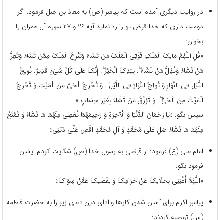
در روایت دیگری آمده است که پیامبر (ص) به معاذ بن جبل فرمود: اگر
دوست داری که خدا قرض تو را رد نماید آیه ۲۶ و ۲۷ سوره آل عمران را
بخوان:
«قُلِ اللَّهُمَّ مَالِکَ الْمُلْکِ تُؤْتِی الْمُلْکَ مَنْ تَشَاءُ وَتَنْزِعُ الْمُلْکَ مِمَّنْ تَشَاءُ وَتُعِزُّ
مَنْ تَشَاءُ وَتُذِلُّ مَنْ تَشَاءُ ۖ. بِیَدِکَ الْخَیْرُ ۖ. إِنَّکَ عَلَىٰ کُلِّ شَیْءٍ قَدِیرٌ. تُولِجُ
اللَّیْلَ فِی النَّهَارِ وَ تُولِجُ النَّهَارَ فِی اللَّیْلِ ۖ. وَ تُخْرِجُ الْحَیَّ مِنَ الْمَیِّتِ وَ تُخْرِجُ
الْمَیِّتَ مِنَ الْحَیِّ ۖ. وَ تَرْزُقُ مَنْ تَشَاءُ بِغَیْرِ حِسَابٍ.»
سپس بگو: «یَا رَحْمَانَ الدُّنْیَا وَ الْآخِرَةِ وَ رَحِیمَهُمَا تُعْطِی مِنْهُمَا مَا تَشَاءُ وَ تَمْنَعُ‏
مِنْهُمَا مَا تَشَاءُ صَلِ‏ عَلَی‏ مُحَمَّدٍ وَ آلِ مُحَمَّدٍ اقْضِ عَنِّی دَیْنِی»
امام علی (ع) فرمود: از قرضی به رسول خدا (ص) شکایت کردم ایشان
فرمود بگو:
«اللَّهُمَّ أَغْنِنِی بِحَلَالِکَ عَنْ حَرَامِکَ وَ بِفَضْلِکَ عَمَّنْ سِوَاکَ»
پیامبر اکرم برای آسان شدن کار‌ها و ادای دین دعای زیر را به حضرت فاطمه
(س) توصیه کردند: