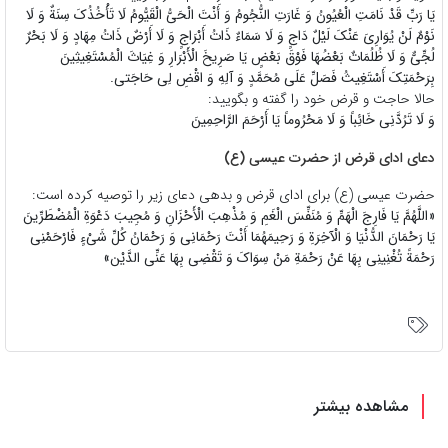
یَا رَبِّ قَدْ نَامَتِ الْعُیُونُ وَ غَارَتِ النُّجُومُ وَ أَنْتَ الْحَیُّ الْقَیُّومُ لَا تَأْخُذُکَ سِنَةٌ وَ لَا
نَوْمٌ لَنْ یُوَارِیَ عَنْکَ لَیْلٌ دَاجٍ وَ لَا سَمَاءٌ ذَاتُ أَبْرَاجٍ وَ لَا أَرْضٌ ذَاتُ مِهَادٍ وَ لَا بَحْرٌ
لُجِّیٌّ وَ لَا ظُلُمَاتٌ بَعْضُهَا فَوْقَ بَعْضٍ یَا صَرِیخَ الْأَبْرَارِ وَ غِیَاثَ الْمُسْتَغِیثِینَ
بِرَحْمَتِکَ أَسْتَغِیثُ فَصَلِّ عَلَى مُحَمَّدٍ وَ آلِهِ وَ اقْضِ لِی حَاجَتی.
حالا حاجت و قرض خود را گفته و بگویید:
وَ لَا تَرُدَّنِی خَائِباً وَ لَا مَحْرُوماً یَا أَرْحَمَ الرَّاحِمِینَ
دعای ادای قرض از حضرت عیسی (ع)
حضرت عیسی (ع) برای ادای قرض و بدهی دعای زیر را توصیه کرده است:
«اللَّهُمَّ یَا فَارِجَ الْهَمِّ وَ مُنَفِّسَ‏ الْغَمِ‏ وَ مُذْهِبَ‏ الْأَحْزَانِ‏ وَ مُجِیبَ دَعْوَةِ الْمُضْطَرِّینَ
یَا رَحْمَانَ الدُّنْیَا وَ الْآخِرَةِ وَ رَحِیمَهُمَا أَنْتَ رَحْمَانِی وَ رَحْمَانُ کُلِّ شَیْ‏ءٍ فَارْحَمْنِی
رَحْمَةً تُغْنِینِی بِهَا عَنْ رَحْمَةِ مَنْ سِوَاکَ وَ تَقْضِی بِهَا عَنِّی الدَّیْن»
مشاهده بیشتر