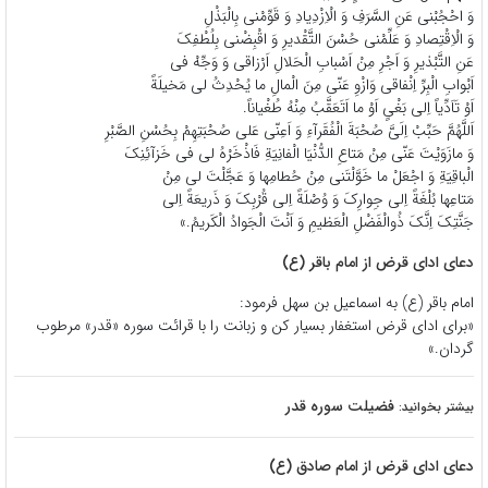
وَ احْجُبْنى عَنِ السَّرَفِ وَ الْاِزْدِیادِ وَ قَوِّمْنى بِالْبَذْلِ
وَ الْاِقْتِصادِ وَ عَلِّمْنى حُسْنَ التَّقْدیرِ وَ اقْبِضْنى بِلُطْفِکَ
عَنِ التَّبْذیرِ وَ اَجْرِ مِنْ اَسْبابِ الْحَلالِ اَرْزاقى وَ وَجِّهْ فى
اَبْوابِ الْبِرِّ اِنْفاقى وَازْوِ عَنّى مِنَ الْمالِ ما یُحْدِثُ لى مَخیلَةً
اَوْ تَاَدِّیاً اِلى‏ بَغْىٍ اَوْ ما اَتَعَقَّبُ مِنْهُ طُغْیاناً.
اَللَّهُمَّ حَبِّبْ اِلَىَّ صُحْبَةَ الْفُقَرآءِ وَ اَعِنّى عَلى‏ صُحْبَتِهِمْ بِحُسْنِ الصَّبْرِ
وَ مازَوَیْتَ عَنّى مِنْ مَتاعِ الدُّنْیَا الْفانِیَةِ فَاذْخَرْهُ لى فى خَزآئِنِکَ
الْباقِیَةِ وَ اجْعَلْ ما خَوَّلْتَنى مِنْ حُطامِها وَ عَجَّلْتَ لى مِنْ
مَتاعِها بُلْغَةً اِلى‏ جِوارِکَ وَ وُصْلَةً اِلى‏ قُرْبِکَ وَ ذَریعَةً اِلى‏
جَنَّتِکَ اِنَّکَ ذُوالْفَضْلِ الْعَظیمِ وَ اَنْتَ الْجَوادُ الْکَریمُ.»
دعای ادای قرض از امام باقر (ع)
امام باقر (ع) به اسماعیل بن سهل فرمود:
«برای ادای قرض استغفار بسیار کن و زبانت را با قرائت سوره «قدر» مرطوب
گردان.»
فضیلت سوره قدر
بیشتر بخوانید:
دعای ادای قرض از امام صادق (ع)