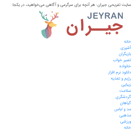
سایت تفریحی
جیران:
هر آنچه برای سرگرمی و آگاهی می‌خواهید، در یکجا.
خانه
آشپزی
بازیگران
تعبیر خواب
خانواده
دانلود نرم افزار
رژیم و تغذیه
زیبایی
سلامت
گردشگری
گیاهان
مد و لباس
مذهبی
ورزشی
خانه