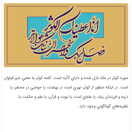
سوره كوثر در مكه نازل شده و داراي 3آيه است. كلمه كوثر به معني خير فراوان
است. در اينكه منظور از كوثر، نهري است در بهشت، يا حوضي در محشر، يا
ذريه و فرزندان زياد، يا علماي امت، يا نبوت و قرآن، يا علم و حكمت ‏يا…
نظريه‌هاي گوناگوني وجود دارد.