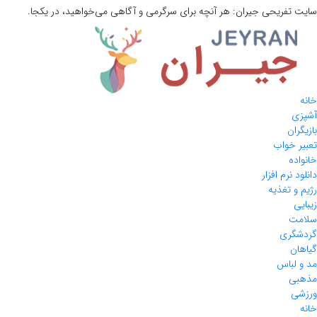
سایت تفریحی
جیران:
هر آنچه برای سرگرمی و آگاهی می‌خواهید، در یکجا.
خانه
آشپزی
بازیگران
تعبیر خواب
خانواده
دانلود نرم افزار
رژیم و تغذیه
زیبایی
سلامت
گردشگری
گیاهان
مد و لباس
مذهبی
ورزشی
خانه