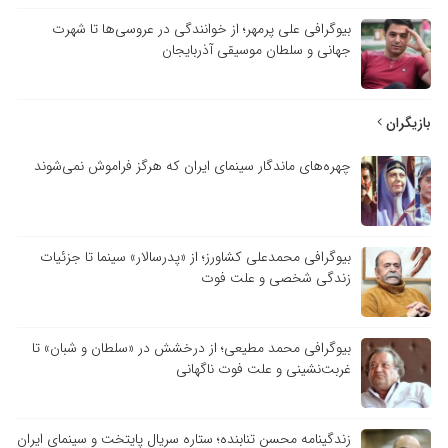
بیوگرافی علی پرمهر؛ از خوانندگی در عروسی‌ها تا شهرت
جهانی و سلطان موسیقی آذربایجان
بازیگران
چهره‌های ماندگار سینمای ایران که هرگز فراموش نمی‌شوند
بیوگرافی محمدعلی کشاورز؛ از «پدرسالار» سینما تا جزئیات
زندگی شخصی و علت فوت
بیوگرافی محمد مطیعی؛ از درخشش در «سلطان و شبان» تا
غربت‌نشینی و علت فوت ناگهانی
زندگینامه محسن تنابنده؛ ستاره سریال پایتخت و سینمای ایران