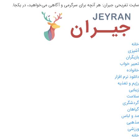
سایت تفریحی
جیران:
هر آنچه برای سرگرمی و آگاهی می‌خواهید، در یکجا.
خانه
آشپزی
بازیگران
تعبیر خواب
خانواده
دانلود نرم افزار
رژیم و تغذیه
زیبایی
سلامت
گردشگری
گیاهان
مد و لباس
مذهبی
ورزشی
خانه