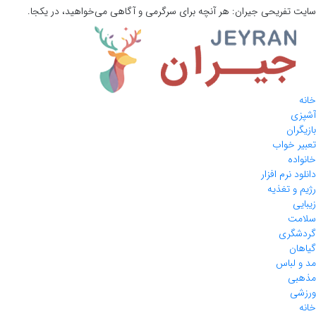
سایت تفریحی
جیران:
هر آنچه برای سرگرمی و آگاهی می‌خواهید، در یکجا.
خانه
آشپزی
بازیگران
تعبیر خواب
خانواده
دانلود نرم افزار
رژیم و تغذیه
زیبایی
سلامت
گردشگری
گیاهان
مد و لباس
مذهبی
ورزشی
خانه