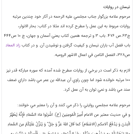
نيسان در روايات
مرحوم علامه بزرگوار جناب مجلسي عليه الرحمه در آثار خود چندين مرتبه
روايات مربوط به اين عمل را مطرح كرده اند مثلا در كتاب: بحار الانوار،
ج۶۳.ص ۴۷۶. باب ۳ و ترجمه همين كتاب يعني آسمان و جهان، ج ۱۰ ص۴۴۴
باب فضل آب باران نيسان و كيفيت گرفتن و نوشيدن آن. و در كتاب
زاد المعاد
ص۳۲۸، الفصل الثامن في اعمال الاشهر الروميه.
لازم به ذكر است در برخي از روايات مطرح شده آمده كه سوره مباركه قدر نيز
۱۰۰ مرتبه خوانده شود اما چون راوي آن عبدالله بن عمر مي باشد داراي ضعف
سند مي باشد و نمي توان به آن عمل كرد.
مرحوم علامه مجلسي روايتي را ذكر مي كنند و آن را معتبر مي خوانند:
و في حديث معتبر عن الامام أَمِیرُ الْمُومِنِینَ (ع): اشْرَبُوا مَاءَ السَّمَاءِ فَإِنَّهُ یُطَهِّرُ
الْبَدَنَ وَ یَدْفَعُ آلامكم (الاسْقَامَ) كما َقالَ اللَّهُ عَزَّ وَ جَلَّ” وَ يُنَزِّلُ عَلَيْکُمْ مِنَ السَّماءِ
ماءً لِيُطَهِّرَکُمْ بِهِ وَ يُذْهِبَ عَنْکُمْ رِجْزَ الشَّيْطانِ وَ لِيَرْبِطَ عَلي‏ قُلُوبِکُمْ وَ يُثَبِّتَ بِهِ