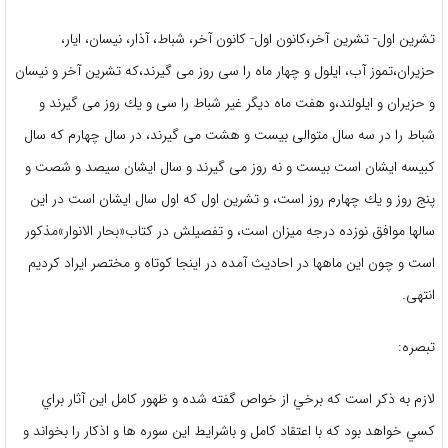
تشرين اول- تشرين آخر،كانون اول- كانون آخر، شباط، آذار، نيسان، ايار،
حزيران،تموز آب، ايلول و چهار ماه را سى روز مى‏ گيرند،كه تشرين آخر و نيسان
و حزيران و ايلولند،و هفت ماه ديگر غير شباط را سى‏ و يك روز مى‏ گيرند و
شباط را در سه سال متوالى بيست ‏و هشت مى‏ گيرند، در سال چهارم كه سال
كبيسه ايشان است بيست‏ و نه روز مى‏ گيرند و سال ايشان سيصد و شصت‏ و
پنج روز و يك چهارم روز است، و تشرين اول كه اول سال ايشان است‏ در اين
سالها موافق نوزده درجه ميزان است، و تفصيلش در كتاب«بحار الانوار»مذكور
است و چون اين ماهها در احاديث‏ آمده در اينجا كوتاه و مختصر ايراد كرديم
انتهى.
تبصره:
لازم به ذكر است كه برخي از خواص گفته شده و ظهور كامل اين آثار براي
كسي خواهد بود كه با اعتقاد كامل و باشرايط اين سوره ها و اذكار را بخواند و