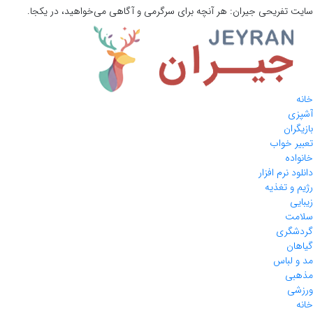
سایت تفریحی
جیران:
هر آنچه برای سرگرمی و آگاهی می‌خواهید، در یکجا.
خانه
آشپزی
بازیگران
تعبیر خواب
خانواده
دانلود نرم افزار
رژیم و تغذیه
زیبایی
سلامت
گردشگری
گیاهان
مد و لباس
مذهبی
ورزشی
خانه