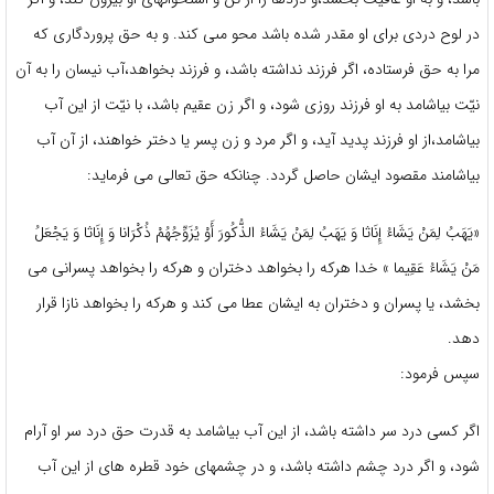
در لوح دردى براى او مقدر شده باشد محو مىی كند. و به حق پروردگارى كه
مرا به حق فرستاده، اگر فرزند نداشته باشد، و فرزند بخواهد،آب نيسان را به آن
نيّت بياشامد به او فرزند روزى شود، و اگر زن عقيم باشد، با نيّت از اين آب
بياشامد،از او فرزند پديد آيد، و اگر مرد و زن پسر يا دختر خواهند، از آن آب
بياشامند مقصود ايشان حاصل گردد. چنان‏كه حق تعالى می ‏فرمايد:
«يَهَبُ لِمَنْ يَشَاءُ إِنَاثا وَ يَهَبُ لِمَنْ يَشَاءُ الذُّكُورَ أَوْ يُزَوِّجُهُمْ ذُكْرَانا وَ إِنَاثا وَ يَجْعَلُ
مَنْ يَشَاءُ عَقِيما » خدا هركه را بخواهد دختران و هركه را بخواهد پسرانى مى‏
بخشد، يا پسران و دختران به ايشان عطا می كند و هركه را بخواهد نازا قرار
دهد.
سپس فرمود:
اگر كسى درد سر داشته باشد، از اين آب بياشامد به قدرت حق درد سر او آرام
شود، و اگر درد چشم داشته باشد، و در چشمهاى خود قطره ه‏اى از اين آب