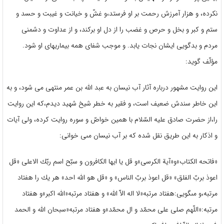
نكرده، و هزار آمرزش رحمت بر او فرستد،و غشّ و خيانت و غيبت و حسد و
ستم و كبر و بخل و حرص و غضب را از دل‏ او بركند، و از عداوت و دشمنى
مردم و بدگويى ايشان نجات يابد. و موجب شفاى همه بيماريهاى او شود.
مؤلّف گويد:
اين روايت مشهور درباره آثار آب نيسان به عبد اللّه بن عمر منتهى مى‏ شود، و به
اين خاطر سندش ضعيف است، و فقير به خطر شيخ شهيد ديدم،كه اين روايت
را،از حضرت صادق عليه السّلام با همين خواصّ و سوره روايت كرده، ولى آيات
و اذكار به اين طريق نقل شده كه بر آب نيسان مىی خوانى:
«فاتحه الكتاب»و«آية الكرسى»و قل يا ايها الكافرون و سبّح اسم ربّك الاعلى «قل
اعوذ بربّ الفلق» «قل اعوذ بربّ الناس» و «قل هو اللّه احد» هر يك را هفتاد
مرتبه،و مى‏گويى:هفتاد مرتبه«لا اله الاّ اللّه» و هفتاد مرتبه«اللّه اكبر»و هفتاد
مرتبه:«اللّهم صلى على محمّد و ال محمّد»و هفتاد مرتبه«سبحان اللّه و الحمد