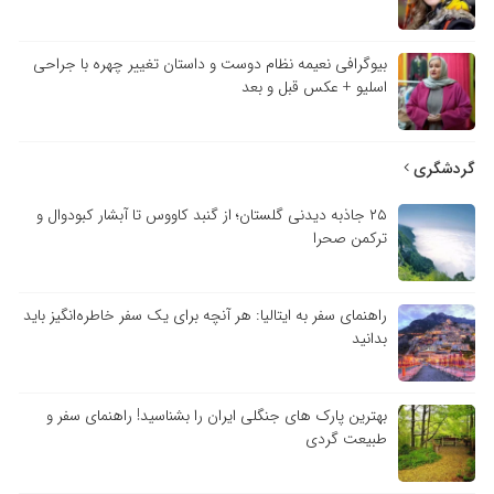
بیوگرافی نعیمه نظام دوست و داستان تغییر چهره با جراحی
اسلیو + عکس قبل و بعد
گردشگری
۲۵ جاذبه دیدنی گلستان؛ از گنبد کاووس تا آبشار کبودوال و
ترکمن صحرا
راهنمای سفر به ایتالیا: هر آنچه برای یک سفر خاطره‌انگیز باید
بدانید
بهترین پارک های جنگلی ایران را بشناسید! راهنمای سفر و
طبیعت گردی