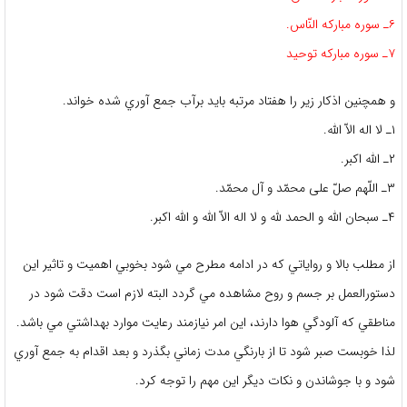
۶ـ سوره مباركه النّاس.
۷ـ سوره مباركه توحيد
و همچنين اذكار زير را هفتاد مرتبه بايد برآب جمع آوري شده خواند.
۱ـ لا اله الاّ اللّه.
۲ـ اللّه اکبر.
۳ـ اللّهم صلّ على محمّد و آل محمّد.
۴ـ سبحان اللّه و الحمد للّه و لا اله الاّ اللّه و اللّه اکبر.
از مطلب بالا و رواياتي كه در ادامه مطرح مي شود بخوبي اهميت و تاثير اين
دستورالعمل بر جسم و روح مشاهده مي گردد البته لازم است دقت شود در
مناطقي كه آلودگي هوا دارند، اين امر نيازمند رعايت موارد بهداشتي مي باشد.
لذا خوبست صبر شود تا از بارنگي مدت زماني بگذرد و بعد اقدام به جمع آوري
شود و با جوشاندن و نكات ديگر اين مهم را توجه كرد.