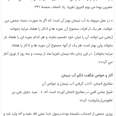
عشرين يوما من يوم النيروز تقريبا. زاد المعاد، صفحة ۳۳۱
« در عمل مربوط به آب نیسان بهتر آن است که اگر به صورت دسته جمعى مى
خوانند، هر یک از افراد، مجموع آن سوره ها و اذکار را هفتاد مرتبه بخوانند
(یعنى مى توانند آن را میان خود تقسیم نمایند و هر کدام سوره اى را هفتاد بار
بخواند ولى بهتر است هر یک از آنها، مجموع آن سوره ها و اذکار را هفتاد
مرتبه بخواند). در اين زمان ماه نيسان تقريبا بعد از بيست و سه روز از نوروز آغاز
مي گردد».
آثار و خواص شگفت انگيز آب نيسان
مفاتيح الجنان- آداب گرفتن آب نیسان و خواص آن
شيخ عباس قمي در مفاتيح الجنان آورده است كه: «… سيد جليل على بن
طاووس(ره)روايت‏ كرده:
روزى جمعى از اصحاب نشسته بودند،رسول خدا صلى اللّه عليه و آله وارد شد و