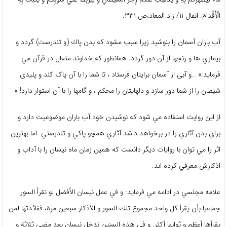
الْأَقْدامَ. انفال ۱۱/ زاد المعاد،ص ۳۳۱.
آب باران آسمان را بنوشيد زيرا سبب مشود كه بدن پاك (و تندرست) گردد و
بيماري ها و رنجها از آن دور گردد. همانطور كه خداوند متعال در قرآن مي
فرمايد:« …و آبی از آسمان برایتان فرستاد ، تا شما را با آن پاک کند و پلیدی
شیطان را از شما دور سازد و دلهایتان را محکم ، و گامها را با آن استوار دارد! »
از اين روايت استفاده مي شود كه نوشيدن خود آب باران موضوعيت دارد و
براي بدن آثاري را در برخواهد داشد.آثاري همچو پاكي و تندرستي. اما بهترين
اثر را مي توان با روايات ديگر دانست كه همين زمان ماه نيسان را با آداب و
اذكارش معرفي كرده اند.
علامه مجلسي در ادامه مي فرمايد: و في عمل نيسان الأفضل لو تقرأ السور
جماعيا بأن يقرأ كل واحد مجموع تلك السور و الأذكار سبعين مرة، ففائدتها لمن
يقرأها أعظم و ثوابها أكثر. و في هذه السنين ندخل نيسان بعد مضي ثلاثة و