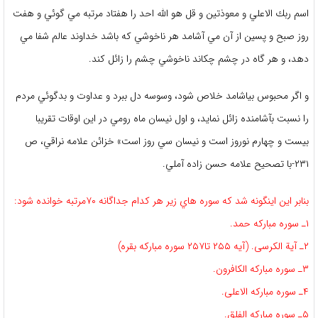
اسم ربك الاعلي و معوذتين و قل هو الله احد را هفتاد مرتبه مي گوئي و هفت
روز صبح و پسين از آن مي آشامد هر ناخوشي كه باشد خداوند عالم شفا مي
دهد، و هر گاه در چشم چكاند ناخوشي چشم را زائل كند.
و اگر محبوس بياشامد خلاص شود، وسوسه دل ببرد و عداوت و بدگوئي مردم
را نسبت بآشامنده زائل نمايد، و اول نيسان ماه رومي در اين اوقات تقريبا
بيست و چهارم نوروز است و نيسان سي روز است» خزائن علامه نراقي، ص
۲۳۱-با تصحيح علامه حسن زاده آملي.
بنابر اين اينگونه شد كه سوره هاي زير هر كدام جداگانه ۷۰مرتبه خوانده شود:
۱ـ سوره مباركه حمد.
۲ـ آیة الکرسى. (آيه ۲۵۵ تا۲۵۷ سوره مباركه بقره)
۳ـ سوره مباركه الکافرون.
۴ـ سوره مباركه الاعلى.
۵ـ سوره مباركه الفلق.