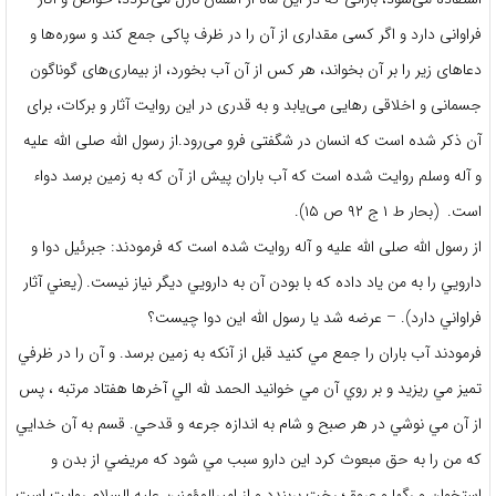
فراوانى دارد و اگر کسى مقدارى از آن را در ظرف پاکى جمع کند و سوره‌‌ها و
دعاهاى زیر را بر آن بخواند، هر کس از آن آب بخورد، از بیمارى‌‌هاى گوناگون
جسمانى و اخلاقى رهایى مى‌‌یابد و به قدرى در این روایت آثار و برکات، براى
آن ذکر شده است که انسان در شگفتى فرو مى‌رود.از رسول الله صلى الله عليه
و آله وسلم روايت شده است كه آب باران پيش از آن كه به زمين برسد دواء
است. (بحار ط ۱ ج ۹۲ ص ۱۵).
از رسول الله صلى الله عليه و آله روايت شده است كه فرمودند: جبرئيل دوا و
دارويي را به من ياد داده كه با بودن آن به دارويي ديگر نياز نيست. (يعني آثار
فراواني دارد). – عرضه شد يا رسول الله اين دوا چيست؟
فرمودند آب باران را جمع مي كنيد قبل از آنكه به زمين برسد. و آن را در ظرفي
تميز مي ريزيد و بر روي آن مي خوانيد الحمد لله الي آخرها هفتاد مرتبه ، پس
از آن مي نوشي در هر صبح و شام به اندازه جرعه و قدحي. قسم به آن خدايي
كه من را به حق مبعوث كرد اين دارو سبب مي شود كه مريضي از بدن و
استخوان و رگها و عروق؛ رخت بربندد.و از اميرالمؤمنين عليه السلام روايت است