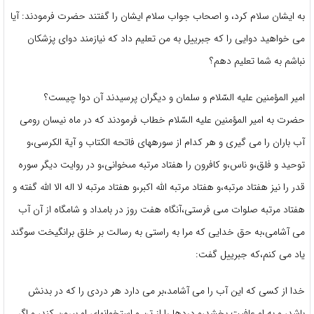
به ايشان سلام كرد، و اصحاب جواب سلام ايشان را گفتند حضرت فرمودند: آيا
می خواهيد دوايى را كه جبرييل به من تعليم داد كه نيازمند دواى پزشكان
نباشم به شما تعليم دهم؟
امير المؤمنين عليه السّلام‏ و سلمان و ديگران پرسيدند آن دوا چيست؟
حضرت به امير المؤمنين عليه السّلام خطاب فرمودند كه در ماه نيسان رومى
آب باران را مى ‏گيرى و هر كدام از سوره‏هاى فاتحه الكتاب و آية الكرسى،و
توحيد و فلق،و ناس،و كافرون را هفتاد مرتبه‏ مى‏خوانى،و در روايت ديگر سوره
قدر را نيز هفتاد مرتبه،و هفتاد مرتبه اللّه اكبر،و هفتاد مرتبه لا اله الا اللّه گفته‏ و
هفتاد مرتبه صلوات مىی فرستى،آنگاه هفت روز در بامداد و شامگاه از آن آب
مى‏ آشامى،به حق خدايى كه مرا به راستى‏ به رسالت بر خلق برانگيخت سوگند
ياد مى‏ كنم،كه جبرييل گفت:
خدا از كسى‏ كه اين آب را مى ‏آشامد،بر مى‏ دارد هر دردى را كه در بدنش
باشد، و به او عافيت بخشد،و دردها را از تن‏ و استخوان‏هاى او بيرون كند، و اگر