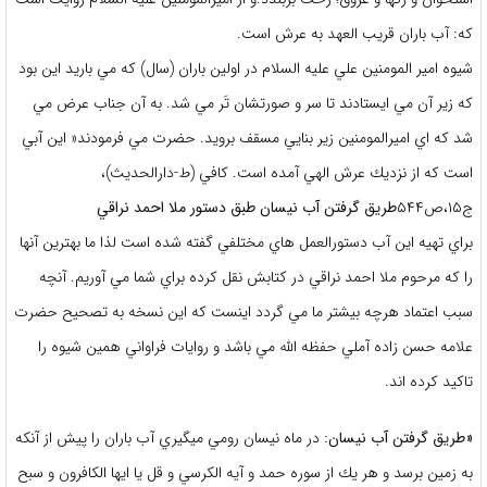
كه: آب باران قريب العهد به عرش است.
شيوه امير المومنين علي عليه السلام در اولين باران (سال) كه مي باريد اين بود
كه زير آن مي ايستادند تا سر و صورتشان تَر مي شد. به آن جناب عرض مي
شد كه اي اميرالمومنين زير بنايي مسقف برويد. حضرت مي فرمودند« اين آبي
است كه از نزديك عرش الهي آمده است. كافي (ط-دارالحديث)،
ج۱۵،ص۵۴۴
طريق گرفتن آب نيسان طبق دستور ملا احمد نراقي
براي تهيه اين آب دستورالعمل هاي مختلفي گفته شده است لذا ما بهترين آنها
را كه مرحوم ملا احمد نراقي در كتابش نقل كرده براي شما مي آوريم. آنچه
سبب اعتماد هرچه بيشتر ما مي گردد اينست كه اين نسخه به تصحيح حضرت
علامه حسن زاده آملي حفظه الله مي باشد و روايات فراواني همين شيوه را
تاكيد كرده اند.
«طريق گرفتن آب نيسان:
در ماه نيسان رومي ميگيري آب باران را پيش از آنكه
به زمين برسد و هر يك از سوره حمد و آيه الكرسي و قل يا ايها الكافرون و سبح