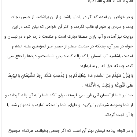
للّه و لا اله الاّ اللّه و اللّه اكبر» .
و در خواص آن آمده كه اگر در زندان باشد، و از آن بياشامد، از حبس نجات
يابد، و سردى بر طبع او غالب نگردد، و اكثر آن‏ خواص كه بيان شد، در اين
روايت نيز آمده، و آب باران مطلقا مبارك است و منفعت دارد، خواه در نيسان و
خواه در غير آن، چنان‏كه در حديث معتبر از حضر امير المؤمنين عليه السّلام
آمده: بياشاميد آب آسمان را كه پاك كننده بدن شماست،و دردها را دفع‏ مىی
كند، چنان‏كه حق تعالى مى‏فرمايد:
وَ يُنَزِّلُ عَلَيْكُمْ مِنَ السَّمَاءِ مَاءً لِيُطَهِّرَكُمْ بِهِ وَ يُذْهِبَ عَنْكُمْ رِجْزَ الشَّيْطَانِ وَ لِيَرْبِطَ
عَلَى قُلُوبِكُمْ وَ يُثَبِّتَ بِهِ الْأَقْدَامَ .
خدا بر شما از آسمان آبى فرو مىی فرستد، براى آنكه شما را به آن پاك گرداند، و
از شما وسوسه شيطان را برگيرد، و دلهاى شما را محكم نمايد، و قدمهاى شما را
با آن ثابت گرداند.
و در انجام برنامه نيسان بهتر آن است كه اگر جمعى بخوانند، هركدام مجموع‏