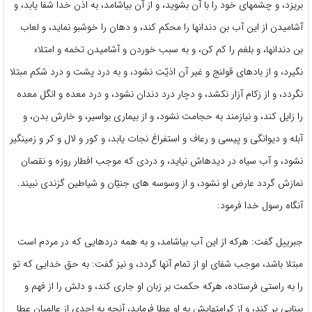
بريزد، و چشمهاى خود را با آن بشويد، و از آن بياشامد، به اذن خدا شفا يابد، و
آشاميدن از اين آب بن دندانها را محكم كند، و دهان را خوشبو نمايد، و لعاب
بن دندانها، و بلغم‏ را كم كن، و به سبب خوردن و آشاميدن تخمه و امتلاء
نگيرد، و از بادهاى قولنج و غير آن اذيّت نشود، و به درد پشت و درد شكم مبتلا
نگردد، و از زكام آزار نكشد، و دچار درد دندان نشود، و درد معده و انگل معده
را زايل كند، و نيازمند به حجامت‏ نشود، و از بيمارى بواسير، و خارش بدن، و
آبله و ديوانگى و پيسى و رعاف و استفراغ نجات يابد، و كور و لال و كر و زمين‏گير
نشود، و آب سياه در ديده‏اش نيايد، و دردى كه موجب افطار روزه و نقصان
نمازش گردد عارض او نشود، و از وسوسه ‏هاى جنيّان و شياطين گزندى نبيند.
آنگاه رسول خدا فرمود:
جبرييل گفت: هركه از اين آب بياشامد، و به همه دردهايى كه در مردم است
مبتلا باشد، موجب شفاى او از تمام آنها گردد، و نيز گفت: به حق خدايى كه تو
را به راستى فرستاده، هركه‏ حكمت بر زبان او جارى كند، و دلش را از فهم و
بينايى پر كند، و از كرامتهايش به او عطا فرمايد، آنچه به احدى از عالميان عطا