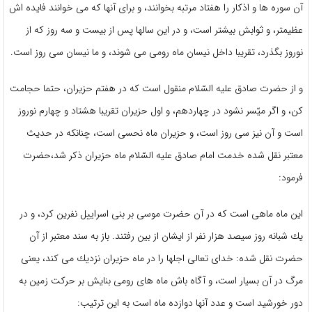
آن سوره‏ ها و اذكار را هفتاد مرتبه بخوانند، و براى آنها كه مى‏ خوانند فايده‏ اش
عظيم‏تر، و ثوابش بيشتر است، و در اين سالها پس از بيست‏ و سه روز كه از
نوروز بگذرد، تقريبا داخل نيسان ماه رومى مى‏ شوند، و ما نيسان سى روز است.
و از حضرت صادق عليه السّلام‏ منقول است كه در هفتم حزيران، حتما حجامت
كن، و اگر ميّسر نشود در چهاردهم، و اول حزيران تقريبا هشتاد و چهارم نوروز
است‏ و آن نيز سى روز است، و حزيران ماه نحسى است، چنان‏كه در حديث
معتبر نقل شده خدمت امام صادق عليه السّلام ماه حزيران ذكر شد،حضرت
فرمود:
اين ماه ماهى است كه در آن حضرت موسى بر بنى اسراييل نفرين كرد، و در
يك شبانه روز سيصد هزار نفر از ايشان از بين رفتند. باز به سند معتبر از آن
حضرت نقل شده: خداى تعالى اجل‏ها را در ماه حزيران نزديك مى‏ كند، يعنى
مرگ در آن بسيار است، و آگاه باش ماه هاى رومى بنايش بر حركت زمين به
دور خورشيد است و عدد آنها دوازده ماه‏ است به اين ترتيب: