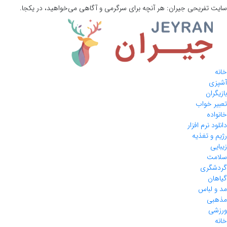
سایت تفریحی
جیران:
هر آنچه برای سرگرمی و آگاهی می‌خواهید، در یکجا.
خانه
آشپزی
بازیگران
تعبیر خواب
خانواده
دانلود نرم افزار
رژیم و تغذیه
زیبایی
سلامت
گردشگری
گیاهان
مد و لباس
مذهبی
ورزشی
خانه