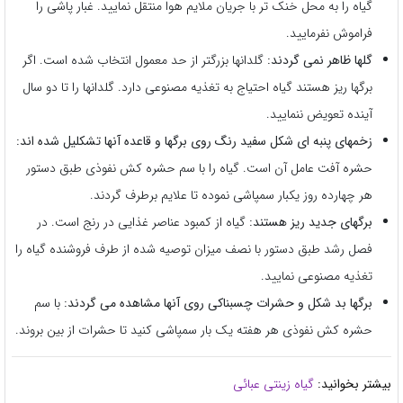
گیاه را به محل خنک تر با جریان ملایم هوا منتقل نمایید. غبار پاشی را
فراموش نفرمایید.
گلها ظاهر نمی گردند:
گلدانها بزرگتر از حد معمول انتخاب شده است. اگر
برگها ریز هستند گیاه احتیاج به تغذیه مصنوعی دارد. گلدانها را تا دو سال
آینده تعویض ننمایید.
زخمهای پنبه ای شکل سفید رنگ روی برگها و قاعده آنها تشکلیل شده اند:
حشره آفت عامل آن است. گیاه را با سم حشره کش نفوذی طبق دستور
هر چهارده روز یکبار سمپاشی نموده تا علایم برطرف گردند.
برگهای جدید ریز هستند:
گیاه از کمبود عناصر غذایی در رنج است. در
فصل رشد طبق دستور با نصف میزان توصیه شده از طرف فروشنده گیاه را
تغذیه مصنوعی نمایید.
برگها بد شکل و حشرات چسبناکی روی آنها مشاهده می گردند:
با سم
حشره کش نفوذی هر هفته یک بار سمپاشی کنید تا حشرات از بین بروند.
بیشتر بخوانید:
گیاه زینتی عبائی