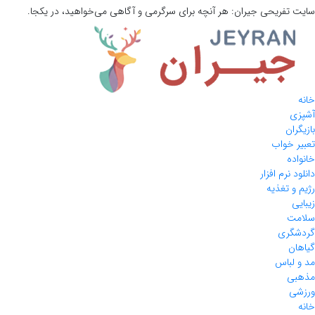
سایت تفریحی
جیران:
هر آنچه برای سرگرمی و آگاهی می‌خواهید، در یکجا.
خانه
آشپزی
بازیگران
تعبیر خواب
خانواده
دانلود نرم افزار
رژیم و تغذیه
زیبایی
سلامت
گردشگری
گیاهان
مد و لباس
مذهبی
ورزشی
خانه