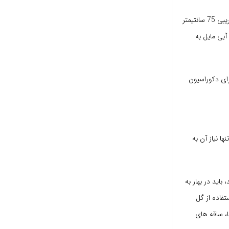
قسمت زیادی از سال را باقی می ماند(از خرداد تا مرداد ماه) از میان برگها ساقه گل دهنده ای بطول تقریبی 75 سانتیمتر
رنگ آبی و یا آبی مایل به
رای دکوراسیون
ا نیاز آن به
اید در بهار به
تفاده از گل
، ساقه های