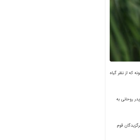
یی گیاهی است با ساقه زیر زمینی (ریزوم دار) از خانواده Liliaceae با تعداد تقریبی 10 گونه که از نظر گیاه
در سال 1630 از ایران توسط یک پدر روحانی به
رگزیدگان قوم