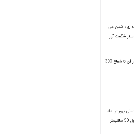
به زیاد شدن می
عطر شگفت آور
حتی قدرت انتشار آن به انداره ای است که در هوای صاف پس از یک روز گرم فقط بوی یک پایه گلدار آن تا شعاع 300
 آسانی پرورش داد
و از طرفی کشت آن بسیار ساده و بخاطر فراوانی گلها قابل ملاحظه است. برگهای آن بشکل روبان و بطول 50 سانتیمتر