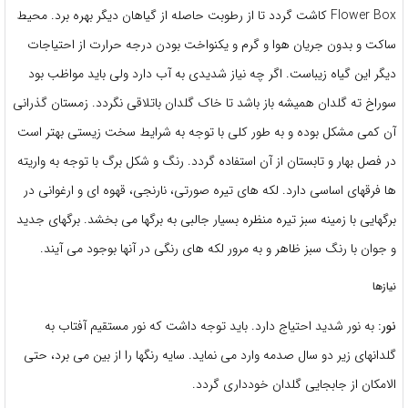
Flower Box کاشت گردد تا از رطوبت حاصله از گیاهان دیگر بهره برد. محیط
ساکت و بدون جریان هوا و گرم و یکنواخت بودن درجه حرارت از احتیاجات
دیگر این گیاه زیباست. اگر چه نیاز شدیدی به آب دارد ولی باید مواظب بود
سوراخ ته گلدان همیشه باز باشد تا خاک گلدان باتلاقی نگردد. زمستان گذرانی
آن کمی مشکل بوده و به طور کلی با توجه به شرایط سخت زیستی بهتر است
در فصل بهار و تابستان از آن استفاده گردد. رنگ و شکل برگ با توجه به واریته
ها فرقهای اساسی دارد. لکه های تیره صورتی، نارنجی، قهوه ای و ارغوانی در
برگهایی با زمینه سبز تیره منظره بسیار جالبی به برگها می بخشد. برگهای جدید
و جوان با رنگ سبز ظاهر و به مرور لکه های رنگی در آنها بوجود می آیند.
نیازها
نور:
به نور شدید احتیاج دارد. باید توجه داشت که نور مستقیم آفتاب به
گلدانهای زیر دو سال صدمه وارد می نماید. سایه رنگها را از بین می برد، حتی
الامکان از جابجایی گلدان خودداری گردد.