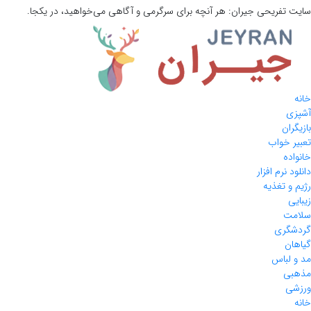
سایت تفریحی
جیران:
هر آنچه برای سرگرمی و آگاهی می‌خواهید، در یکجا.
خانه
آشپزی
بازیگران
تعبیر خواب
خانواده
دانلود نرم افزار
رژیم و تغذیه
زیبایی
سلامت
گردشگری
گیاهان
مد و لباس
مذهبی
ورزشی
خانه