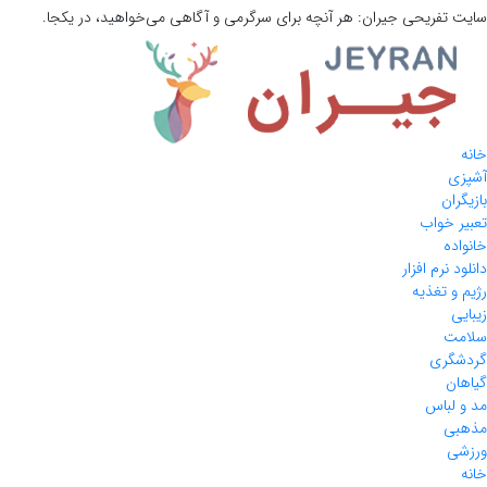
سایت تفریحی
جیران:
هر آنچه برای سرگرمی و آگاهی می‌خواهید، در یکجا.
خانه
آشپزی
بازیگران
تعبیر خواب
خانواده
دانلود نرم افزار
رژیم و تغذیه
زیبایی
سلامت
گردشگری
گیاهان
مد و لباس
مذهبی
ورزشی
خانه