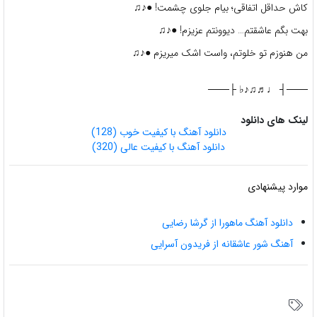
کاش حداقل اتفاقی؛ بیام جلوی چشمت! ●♪♫
بهت بگم عاشقتم… دیوونتم عزیزم! ●♪♫
من هنوزم تو خلوتم، واست اشک میریزم ●♪♫
───┤ ♩♬♫♪♭ ├───
لینک های دانلود
دانلود آهنگ با کیفیت خوب (128)
دانلود آهنگ با کیفیت عالی (320)
موارد پیشنهادی
دانلود آهنگ ماهورا از گرشا رضایی
آهنگ شور عاشقانه از فریدون آسرایی