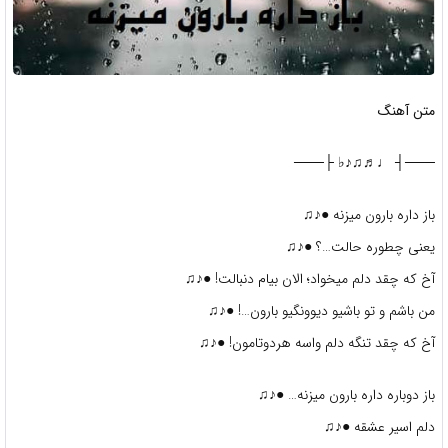
متن آهنگ
───┤ ♩♬♫♪♭ ├───
باز داره بارون میزنه ●♪♫
یعنی چطوره حالت…؟ ●♪♫
آخ که چقد دلم میخواد؛ الان بیام دنبالت! ●♪♫
من باشم و تو باشیو دیوونگیو بارون…! ●♪♫
آخ که چقد تنگه دلم واسه هردوتامون! ●♪♫
باز دوباره داره بارون میزنه… ●♪♫
دلم اسیر عشقه ●♪♫