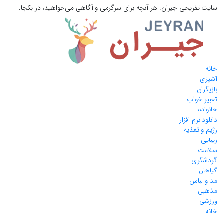
سایت تفریحی
جیران:
هر آنچه برای سرگرمی و آگاهی می‌خواهید، در یکجا.
خانه
آشپزی
بازیگران
تعبیر خواب
خانواده
دانلود نرم افزار
رژیم و تغذیه
زیبایی
سلامت
گردشگری
گیاهان
مد و لباس
مذهبی
ورزشی
خانه