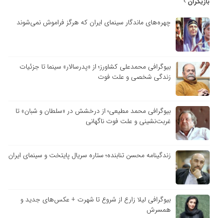
بازیگران
چهره‌های ماندگار سینمای ایران که هرگز فراموش نمی‌شوند
بیوگرافی محمدعلی کشاورز؛ از «پدرسالار» سینما تا جزئیات
زندگی شخصی و علت فوت
بیوگرافی محمد مطیعی؛ از درخشش در «سلطان و شبان» تا
غربت‌نشینی و علت فوت ناگهانی
زندگینامه محسن تنابنده؛ ستاره سریال پایتخت و سینمای ایران
بیوگرافی لیلا زارع از شروع تا شهرت + عکس‌های جدید و
همسرش