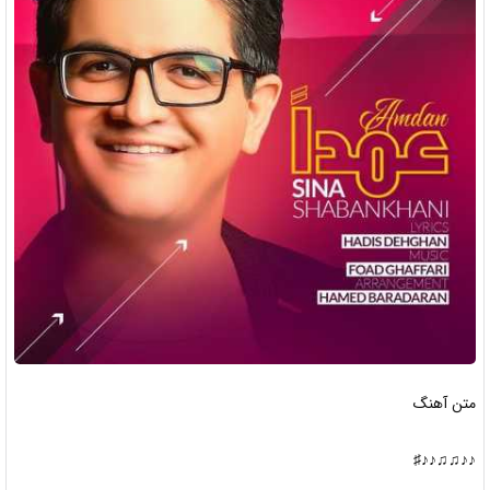
متن آهنگ
♪♪♫♫♪♪♯