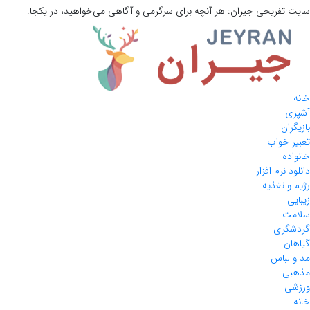
سایت تفریحی
جیران:
هر آنچه برای سرگرمی و آگاهی می‌خواهید، در یکجا.
خانه
آشپزی
بازیگران
تعبیر خواب
خانواده
دانلود نرم افزار
رژیم و تغذیه
زیبایی
سلامت
گردشگری
گیاهان
مد و لباس
مذهبی
ورزشی
خانه