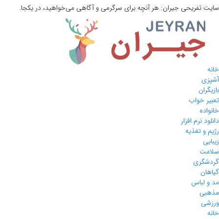
سایت تفریحی
جیران:
هر آنچه برای سرگرمی و آگاهی می‌خواهید، در یکجا.
خانه
آشپزی
بازیگران
تعبیر خواب
خانواده
دانلود نرم افزار
رژیم و تغذیه
زیبایی
سلامت
گردشگری
گیاهان
مد و لباس
مذهبی
ورزشی
خانه