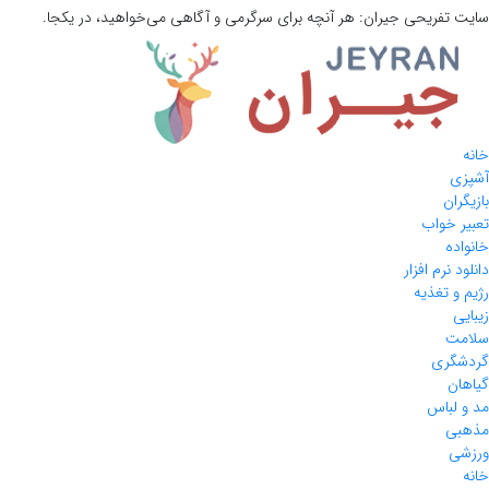
سایت تفریحی
جیران:
هر آنچه برای سرگرمی و آگاهی می‌خواهید، در یکجا.
خانه
آشپزی
بازیگران
تعبیر خواب
خانواده
دانلود نرم افزار
رژیم و تغذیه
زیبایی
سلامت
گردشگری
گیاهان
مد و لباس
مذهبی
ورزشی
خانه