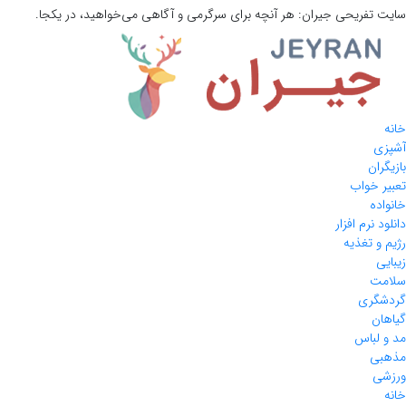
سایت تفریحی
جیران:
هر آنچه برای سرگرمی و آگاهی می‌خواهید، در یکجا.
خانه
آشپزی
بازیگران
تعبیر خواب
خانواده
دانلود نرم افزار
رژیم و تغذیه
زیبایی
سلامت
گردشگری
گیاهان
مد و لباس
مذهبی
ورزشی
خانه